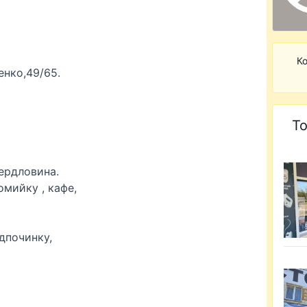
Ко
енко,49/65.
То
вердловина.
омийку , кафе,
ідпочинку,