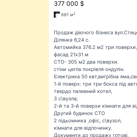
377 000 $
2
681 м
Продаж діючого бізнеса вул.Стец
Ділянка 6,24 с.
Автомийка 376.2 м2 три поверхи,
фасад 21х31 м
СТО- 305 м2 два поверхи.
стіни цегла покрівля ондулін.
Єлектрика 50 квт,вигрібна яма,с
1-й поверх: три три бокса під авт
твердо паливний котел,
3 с\вузла;
2-й та 3-й поверхи кімнати для в
Другий будинок СТО
2 підьомника ,офіс, с\вузол,
кімнати для відпочинку.
Документи до продажу готові.