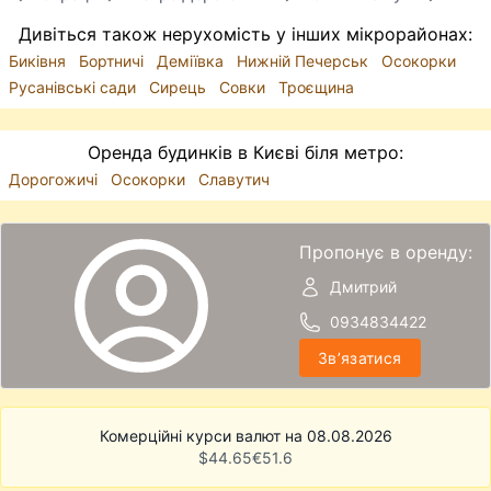
Дивіться також нерухомість у інших мікрорайонах:
Биківня
Бортничі
Деміївка
Нижній Печерськ
Осокорки
Русанівські сади
Сирець
Совки
Троєщина
Оренда будинків в Києві біля метро:
Дорогожичі
Осокорки
Славутич
Пропонує в оренду:
Дмитрий
0934834422
Звʼязатися
Комерційні курси валют на 08.08.2026
$
44.65
€
51.6