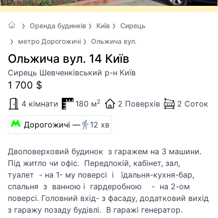
Оренда будинків
Київ
Сирець
метро Дорогожичі
Ольжича вул.
Ольжича вул. 14 Київ
Сирець Шевченківський р-н Київ
1 700 $
2
4 кімнати
180 м
2 Поверхів
2 Соток
Дорогожичі —
12 хв
Двоповерховий будинок з гаражем на 3 машини.
Під житло чи офіс. Передпокій, кабінет, зал,
туалет - на 1- му поверсі і їдальня-кухня-бар,
спальня з ванною і гардеробною - на 2-ом
поверсі. Головний вхід- з фасаду, додатковий вихід
з гаражу позаду будівлі. В гаражі генератор.