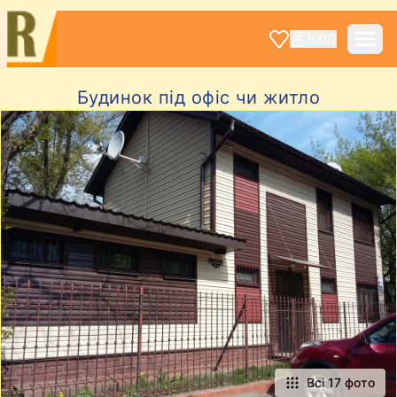
ВХІД
Будинок під офіс чи житло
Всі 17 фото