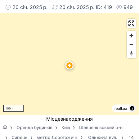
20 січ. 2025 р.
20 січ. 2025 р. ID: 419
949
realt.ua
100 m
Місцезнаходження
Оренда будинків
Київ
Шевченківський р-н
Сирець
метро Дорогожичі
Ольжича вул.
14