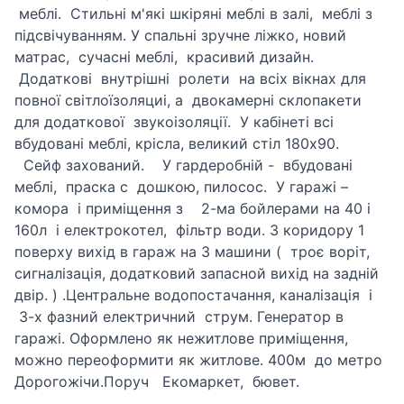
меблі. Стильні м'які шкіряні меблі в залі, меблі з
підсвічуванням. У спальні зручне ліжко, новий
матрас, сучасні меблі, красивий дизайн.
Додаткові внутрішні ролети на всіх вікнах для
повної світлоїзоляциі, а двокамерні склопакети
для додаткової звукоізоляції. У кабінеті всі
вбудовані меблі, крісла, великий стіл 180х90.
Сейф захований. У гардеробній - вбудовані
меблі, праска с дошкою, пилосос. У гаражі –
комора і приміщення з 2-ма бойлерами на 40 і
160л і електрокотел, фільтр води. З коридору 1
поверху вихід в гараж на 3 машини ( троє воріт,
сигналізація, додатковий запасной вихід на задній
двір. ) .Центральне водопостачання, каналізація і
3-х фазний електричний струм. Генератор в
гаражі. Оформлено як нежитлове приміщення,
можно переоформити як житлове. 400м до метро
Дорогожічи.Поруч Екомаркет, бювет.