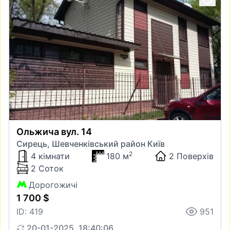
Ольжича вул. 14
Сирець, Шевченківський район Київ
2
4 кімнати
180 м
2 Поверхів
2 Соток
Дорогожичі
1 700 $
ID: 419
951
20-01-2025, 18:40:06