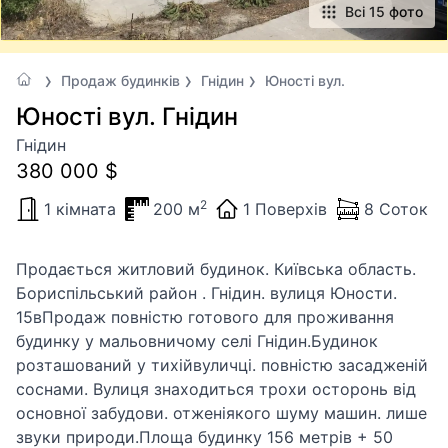
Всі 15 фото
Продаж будинків
Гнідин
Юності вул.
Юності вул. Гнідин
Гнідин
380 000 $
2
1 кімната
200 м
1 Поверхів
8 Соток
Продається житловий будинок. Київська область.
Бориспільський район . Гнідин. вулиця Юности.
15вПродаж повністю готового для проживання
будинку у мальовничому селі Гнідин.Будинок
розташований у тихійвуличці. повністю засадженій
соснами. Вулиця знаходиться трохи осторонь від
основної забудови. отженіякого шуму машин. лише
звуки природи.Площа будинку 156 метрів + 50