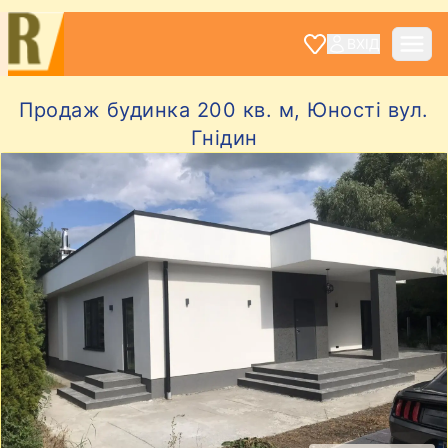
ВХІД
Продаж будинка 200 кв. м, Юності вул.
Гнідин