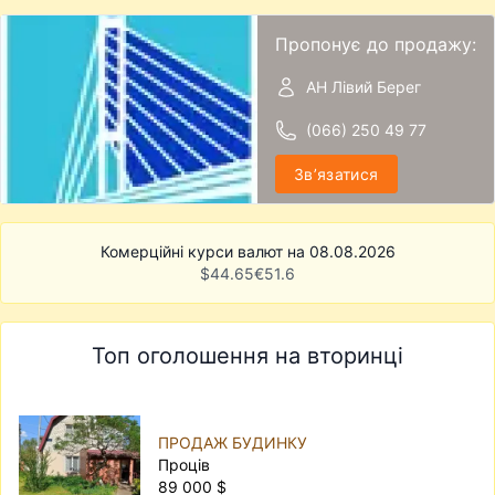
Пропонує до продажу:
АН Лівий Берег
(066) 250 49 77
Звʼязатися
Комерційні курси валют на 08.08.2026
$
44.65
€
51.6
Топ оголошення на вторинці
ПРОДАЖ БУДИНКУ
Проців
89 000 $