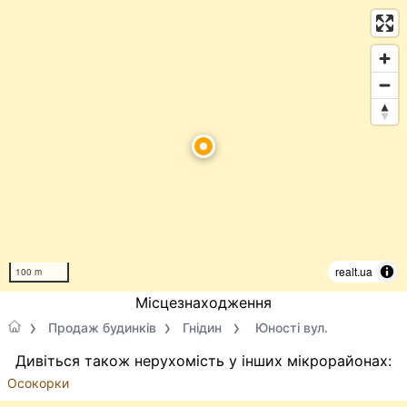
realt.ua
100 m
Місцезнаходження
Продаж будинків
Гнідин
Юності вул.
Дивіться також нерухомість у інших мікрорайонах:
Осокорки