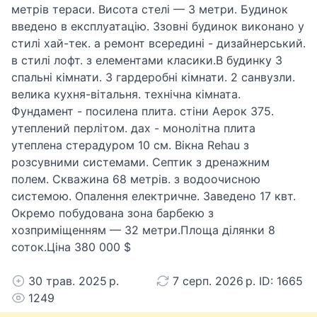
метрів тераси. Висота стелі — 3 метри. Будинок
введено в експлуатацію. Ззовні будинок виконано у
стилі хай-тек. а ремонт всередині - дизайнерський.
в стилі лофт. з елементами класики.В будинку 3
спальні кімнати. 3 гардеробні кімнати. 2 санвузли.
велика кухня-вітальня. технічна кімната.
Фундамент - посилена плита. стіни Аерок 375.
утеплений перлітом. дах - монолітна плита
утеплена стерадуром 10 см. Вікна Rehau з
розсувними системами. Септик з дренажним
полем. Скважина 68 метрів. з водоочисною
системою. Опалення електричне. Заведено 17 квт.
Окремо побудована зона барбекю з
хозприміщенням — 32 метри.Площа ділянки 8
соток.Ціна 380 000 $
30 трав. 2025 р.
7 серп. 2026 р. ID: 1665
1249