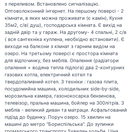
з переливом. Встановлено сигналізацію.
Оптоволоконний інтернет. На першому поверсі - 2
кімнати, в яких можна проживати (є камін), Кухня
35м2, с/в( душ), господарська кімната. Є вихід на
задній двір та у гараж. На другому- 4 спальні, 2 с/в
( вся сантехніка куплена, необхідно встановити). Є
виходи на балкони з кімнат з гарним видом на
озеро. На третьому поверсі є простора кімната
для відпочинку, без меблів. Опалення (радіатори
опалення + водяна тепла підлога) два 2-контурних
газових котла, електричний котел та
твердопаливний котел. З техніки : газова плита,
посудомийна машина, холодильник side-by-side,
морозильна камера, газонокосарка бензинова,
телевізор, пральна машина, бойлер на 300літрів. З
меблів - великий диван та матраци. Асфальтований
підїзд до будинку. Поруч озеро. 15 хвилин на
машині до метро "Бориспільська". До зупинки
громадського транспорту 5хвилин ходьби. Ціна