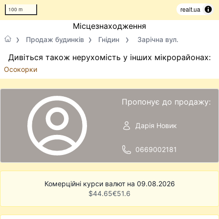
realt.ua
100 m
Місцезнаходження
Продаж будинків
Гнідин
Зарічна вул.
Дивіться також нерухомість у інших мікрорайонах:
Осокорки
Пропонує до продажу:
Дарія Новик
0669002181
Комерційні курси валют на 09.08.2026
$
44.65
€
51.6