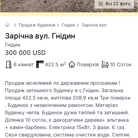
Всі 22 фото
Продаж будинків
Гнідин
Зарічна вул.
Зарічна вул. Гнідин
Гнідин
300 000 USD
2
6 кімнат
422.5 м
Поверхів
10 Соток
Продаж можливий по державним програмам !
Продаж затишного будинку в с.Гнідин. Загальна
площа 422,5 кв.м, житлова 208,9 кв.м Три поверхи
. Будинок з незакінченим ремонтом. Матеріал
будинку чегла. Будинок дуже теплий та затишний.
Ділянка 10 соток, є декоративні дерева+ альтанка
+ камін-барбекю. Електрика 15кВт, 3 фази. Є газ.
Своя свердловина, система очистки води. Септик