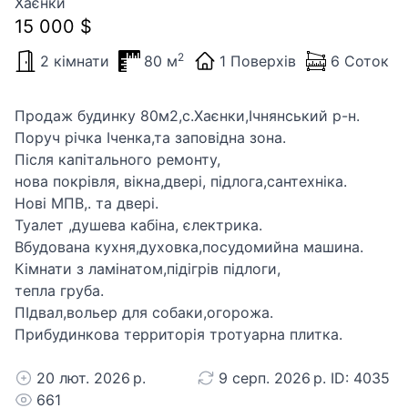
Хаєнки
15 000 $
2
2 кімнати
80 м
1 Поверхів
6 Соток
Продаж будинку 80м2,с.Хаєнки,Ічнянський р-н.
Поруч річка Іченка,та заповідна зона.
Після капітального ремонту,
нова покрівля, вікна,двері, підлога,сантехніка.
Нові МПВ,. та двері.
Туалет ,душева кабіна, єлектрика.
Вбудована кухня,духовка,посудомийна машина.
Кімнати з ламінатом,підігрів підлоги,
тепла груба.
ПІдвал,вольер для собаки,огорожа.
Прибудинкова территорія тротуарна плитка.
20 лют. 2026 р.
9 серп. 2026 р. ID: 4035
661