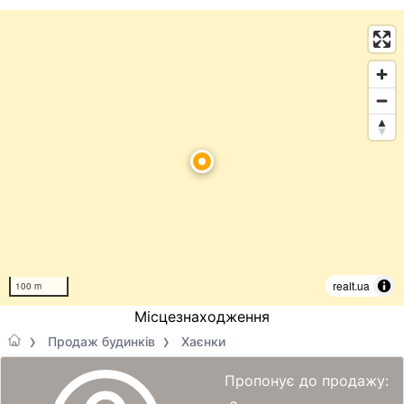
realt.ua
100 m
Місцезнаходження
Продаж будинків
Хаєнки
Пропонує до продажу: