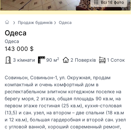
Всі 18 фото
Продаж будинків
Одеса
Одеса
Одеса
143 000 $
2
3 кімнати
90 м
2 Поверхів
1 Соток
Совиньон, Совиньон-1, ул. Окружная, продам
компактный и очень комфортный дом в
респектабельном элитном котеджном поселке на
берегу моря, 2 этажа, общая площадь 90 кв.м, на
первом этаже гостиная (25 кв.м), кухня-столовая
(13,5) и сан. узел, на втором – две спальни (18 кв.м
и 12 кв.м), большая гардеробная и второй сан. узел
с угловой ванной, хороший современный ремонт,