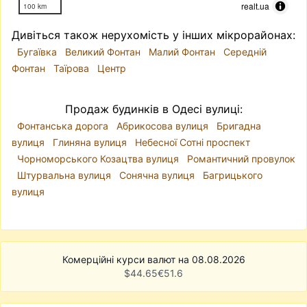
realt.ua
100 km
Дивіться також нерухомість у інших мікрорайонах:
Бугаївка
Великий Фонтан
Малий Фонтан
Середній
Фонтан
Таїрова
Центр
Продаж будинків в Одесі вулиці:
Фонтанська дорога
Абрикосова вулиця
Бригадна
вулиця
Глиняна вулиця
Небесної Сотні проспект
Чорноморського Козацтва вулиця
Романтичний провулок
Штурвальна вулиця
Сонячна вулиця
Багрицького
вулиця
Комерційні курси валют на 08.08.2026
$
44.65
€
51.6