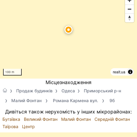
realt.ua
100 m
Місцезнаходження
Продаж будинків
Одеса
Приморський р-н
Малий Фонтан
Романа Кармена вул.
9б
Дивіться також нерухомість у інших мікрорайонах:
Бугаївка
Великий Фонтан
Малий Фонтан
Середній Фонтан
Таїрова
Центр