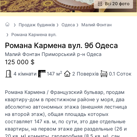
Всі 20 фото
Продаж будинків
Одеса
Малий Фонтан
Романа Кармена вул.
Романа Кармена вул. 9б Одеса
Малий Фонтан Приморський р-н Одеса
125 000 $
2
4 кімнати
147 м
2 Поверхів
0.1 Соток
Романа Кармена / Французский бульвар, продам
квартиру-дом в престижном районе у моря, два
абсолютно автономных этажа (внешняя лестница
на второй этаж), общая площадь которых
составляет 147 кв. м, по сути, это две отдельные
квартиры, на первом этаже две раздельные (26 и
20 кв. м) комнаты, гардеробная (8,5 кв. м), сан.