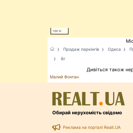
100 m
Мі
Продаж паркінгів
Одеса
П
8г
Дивіться також нер
Малий Фонтан
Обирай нерухомість свідомо
Реклама на порталі Realt.UA