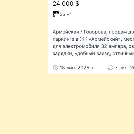
24 000 $
2
35 м
Армейская / Говорова, продам 
паркинге в ЖК «Армейский», места
для электромобиля 32 ампера, с
зарядки, удобный заезд, отличны
18 лип. 2025 р.
7 лип. 2