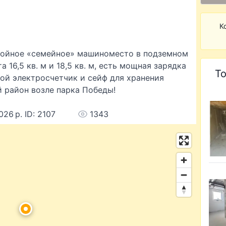
К
двойное «семейное» машиноместо в подземном
 16,5 кв. м и 18,5 кв. м, есть мощная зарядка
То
вой электросчетчик и сейф для хранения
й район возле парка Победы!
026 р. ID: 2107
1343