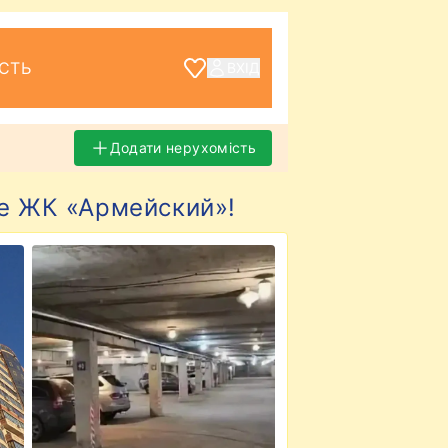
СТЬ
ВХІД
Додати нерухомість
ге ЖК «Армейский»!