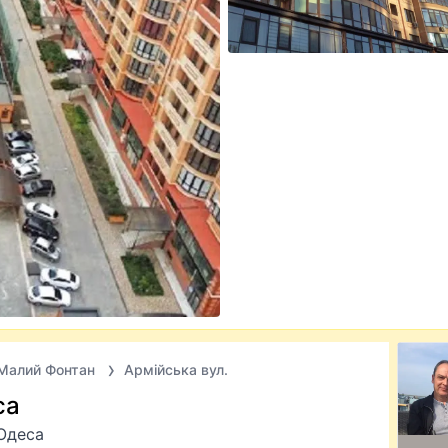
Малий Фонтан
Армійська вул.
са
Одеса