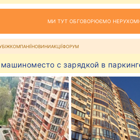
МИ ТУТ ОБГОВОРЮЄМО НЕРУХОМІ
УБІЖ
КОМПАНІЇ
НОВИНИ
АКЦІЇ
ФОРУМ
 машиноместо с зарядкой в паркин