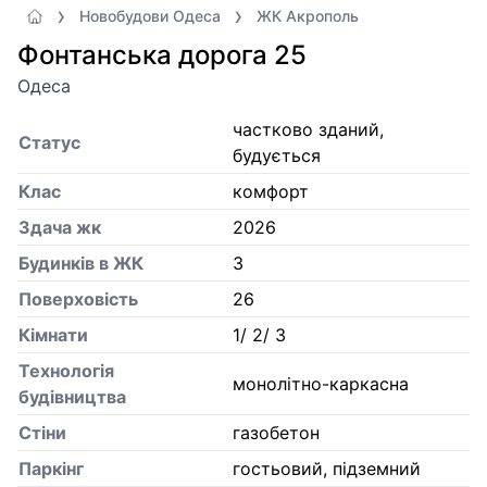
Новобудови Одеса
ЖК Акрополь
Фонтанська дорога 25
Одеса
частково зданий,
Статус
будується
Клас
комфорт
Здача жк
2026
Будинків в ЖК
3
Поверховість
26
Кiмнати
1/ 2/ 3
Технологія
монолітно-каркасна
будівництва
Стіни
газобетон
Паркінг
гостьовий, підземний