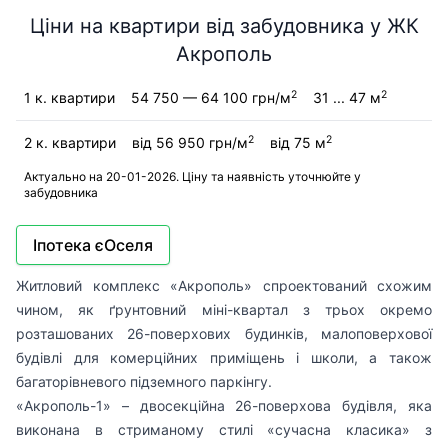
Ціни на квартири від забудовника у ЖК
Акрополь
2
2
1 к. квартири
54 750 — 64 100 грн/м
31 ... 47 м
2
2
2 к. квартири
від 56 950 грн/м
від 75 м
Актуально на 20-01-2026. Ціну та наявність уточнюйте у
забудовника
Іпотека єОселя
Житловий комплекс «Акрополь» спроектований схожим
чином, як ґрунтовний міні-квартал з трьох окремо
розташованих 26-поверхових будинків, малоповерхової
будівлі для комерційних приміщень і школи, а також
багаторівневого підземного паркінгу.
«Акрополь-1» – двосекційна 26-поверхова будівля, яка
виконана в стриманому стилі «сучасна класика» з