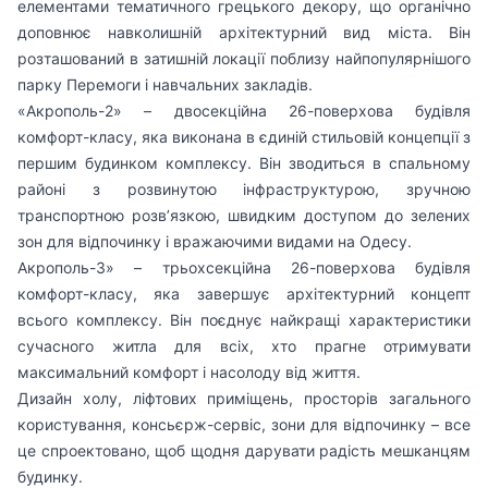
елементами тематичного грецького декору, що органічно
доповнює навколишній архітектурний вид міста. Він
розташований в затишній локації поблизу найпопулярнішого
парку Перемоги і навчальних закладів.
«Акрополь-2» – двосекційна 26-поверхова будівля
комфорт-класу, яка виконана в єдиній стильовій концепції з
першим будинком комплексу. Він зводиться в спальному
районі з розвинутою інфраструктурою, зручною
транспортною розв’язкою, швидким доступом до зелених
зон для відпочинку і вражаючими видами на Одесу.
Акрополь-3» – трьохсекційна 26-поверхова будівля
комфорт-класу, яка завершує архітектурний концепт
всього комплексу. Він поєднує найкращі характеристики
сучасного житла для всіх, хто прагне отримувати
максимальний комфорт і насолоду від життя.
Дизайн холу, ліфтових приміщень, просторів загального
користування, консьєрж-сервіс, зони для відпочинку – все
це спроектовано, щоб щодня дарувати радість мешканцям
будинку.