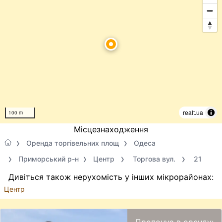
realt.ua
100 m
Місцезнаходження
Оренда торгівельних площ
Одеса
Приморський р-н
Центр
Торгова вул.
21
Дивіться також нерухомість у інших мікрорайонах:
Центр
Пропонує в оренду: