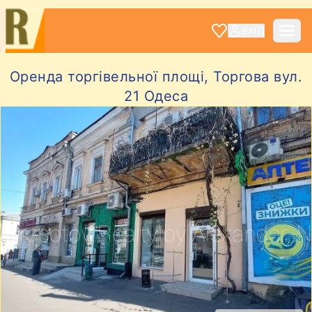
ВХІД
Оренда торгівельної площі, Торгова вул.
21 Одеса