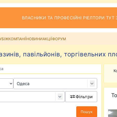
ВЛАСНИКИ ТА ПРОФЕСІЙНІ РІЕЛТОРИ ТУТ 
УБІЖ
КОМПАНІЇ
НОВИНИ
АКЦІЇ
ФОРУМ
зинів, павільйонів, торгівельних п
са
К
То
Фільтри
Пошук