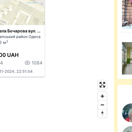
Генерала Бочарова вул. 61а
ипський район Одеса
2
6 м
00 UAH
64
1084
11-2024, 22:51:54