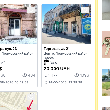
ра вул. 23
Торгова вул. 21
, Приморський район
Центр, Приморський район
Одеса
2
2
 м
30 м
$
20 000 UAH
968
484
ID: 1177
1096
08-2026, 10:48:53
14-10-2025, 23:28:29