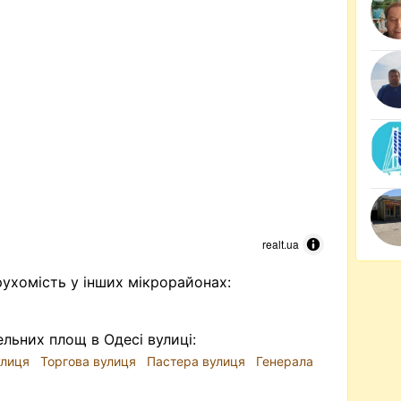
realt.ua
ухомість у інших мікрорайонах:
ельних площ в Одесі вулиці:
улиця
Торгова вулиця
Пастера вулиця
Генерала