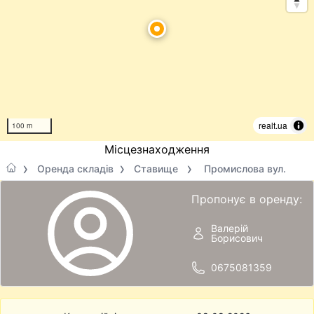
realt.ua
100 m
Місцезнаходження
Оренда складів
Ставище
Промислова вул.
Пропонує в оренду:
Валерій
Борисович
0675081359