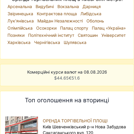
Арсенальна
Видубичі
Вокзальна
Дарниця
Звіринецька
Контрактова площа
Либідська
Лук'янівська
Майдан Незалежності
Оболонь
Олімпійська
Осокорки
Палац спорту
Палац «Україна»
Позняки
Політехнічний інститут
Святошин
Університет
Харківська
Чернігівська
Шулявська
Комерційні курси валют на 08.08.2026
$
44.65
€
51.6
Топ оголошення на вторинці
ОРЕНДА ТОРГІВЕЛЬНОЇ ПЛОЩІ
Київ Шевченківський р-н Нова Забудова
Саксаганського вул. 120