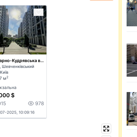
Бульварно-Кудрявська вул.
, Шевченківський
Київ
2
7 м
кзальна
000 $
015
978
07-2025, 10:09:16