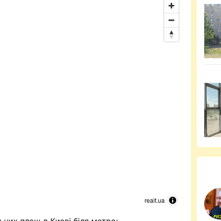
realt.ua