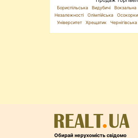
Продаж торгівель
Бориспільська
Видубичі
Вокзальна
Незалежності
Олімпійська
Осокорк
Університет
Хрещатик
Чернігівська
Обирай нерухомість свідомо