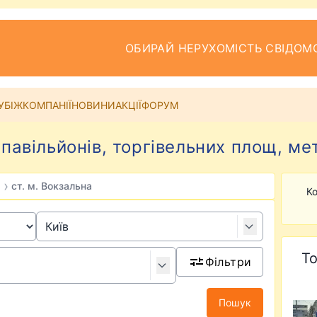
ОБИРАЙ НЕРУХОМІСТЬ СВІДОМ
УБІЖ
КОМПАНІЇ
НОВИНИ
АКЦІЇ
ФОРУМ
павільйонів, торгівельних площ, ме
›
ст. м. Вокзальна
Ко
То
Фільтри
Пошук