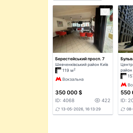
Берестейський просп. 7
Шевченківський район Київ
Центр
2
119 м
район 
15
Вокзальна
Во
350 000 $
550 
ID: 4068
422
ID: 2
13-05-2026, 16:13:29
08-