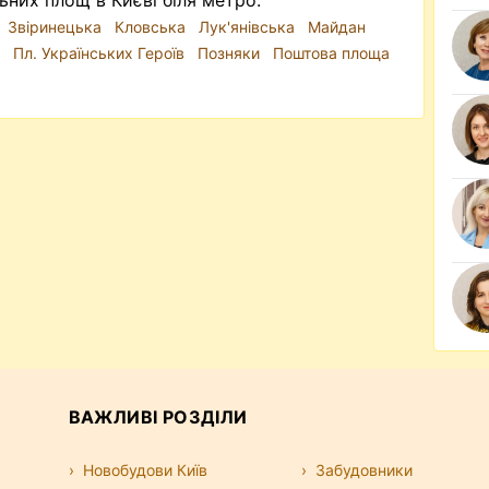
них площ в Києві біля метро:
Звіринецька
Кловська
Лук'янівська
Майдан
и
Пл. Українських Героїв
Позняки
Поштова площа
ВАЖЛИВІ РОЗДІЛИ
Новобудови Київ
Забудовники