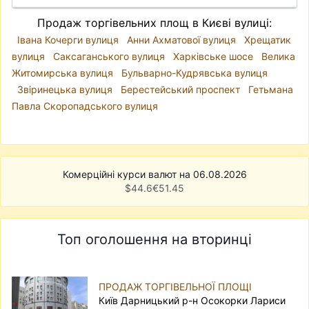
Продаж торгівельних площ в Києві вулиці:
Івана Кочерги вулиця
Анни Ахматової вулиця
Хрещатик
вулиця
Саксаганського вулиця
Харківське шосе
Велика
Житомирська вулиця
Бульварно-Кудрявська вулиця
Звіринецька вулиця
Берестейський проспект
Гетьмана
Павла Скоропадського вулиця
Комерційні курси валют на 06.08.2026
$
44.6
€
51.45
Топ оголошення на вторинці
ПРОДАЖ ТОРГІВЕЛЬНОЇ ПЛОЩІ
Київ Дарницький р-н Осокорки Лариси