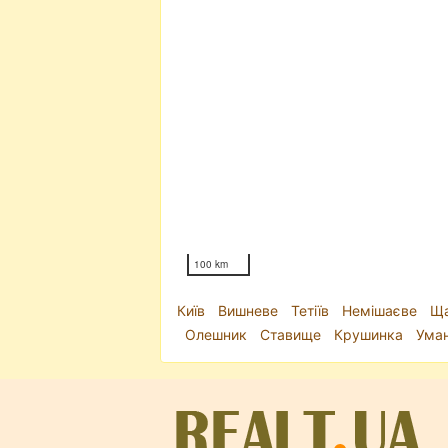
100 km
Київ
Вишневе
Тетіїв
Немішаєве
Ща
Олешник
Ставище
Крушинка
Ума