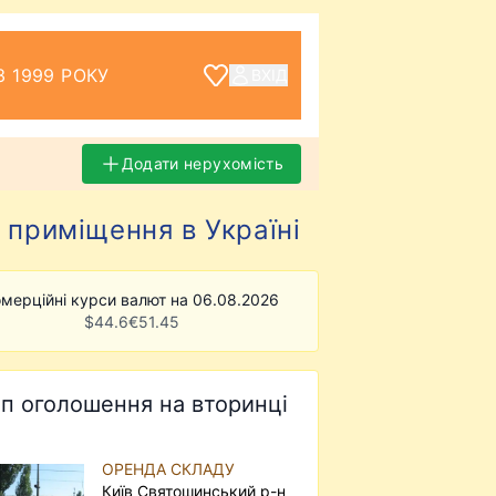
З 1999 РОКУ
ВХІД
Додати нерухомість
 приміщення в Україні
мерційні курси валют на 06.08.2026
$
44.6
€
51.45
п оголошення на вторинці
ОРЕНДА СКЛАДУ
Київ Святошинський р-н