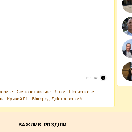
realt.ua
сливе
Святопетрівське
Літки
Шевченкове
нь
Кривий Ріг
Білгород-Дністровський
ВАЖЛИВІ РОЗДІЛИ