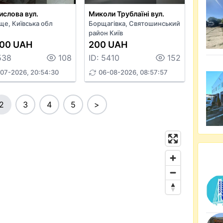
слова вул.
Миколи Трублаїні вул.
ще, Київська обл
Борщагівка, Святошинський
район Київ
000 UAH
200 UAH
538
108
ID: 5410
152
07-2026, 20:54:30
06-08-2026, 08:57:57
2
3
4
5
>