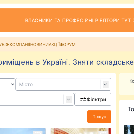
ВЛАСНИКИ ТА ПРОФЕСІЙНІ РІЕЛТОРИ ТУТ 
УБІЖ
КОМПАНІЇ
НОВИНИ
АКЦІЇ
ФОРУМ
иміщень в Україні. Зняти складське
Ко
Фільтри
То
Пошук