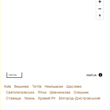
realt.ua
100 km
Київ
Вишневе
Тетіїв
Немішаєве
Щасливе
Святопетрівське
Літки
Шевченкове
Олешник
Ставище
Умань
Кривий Ріг
Білгород-Дністровський