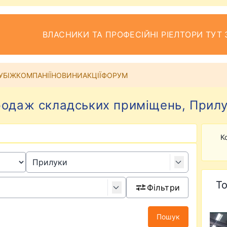
ВЛАСНИКИ ТА ПРОФЕСІЙНІ РІЕЛТОРИ ТУТ 
УБІЖ
КОМПАНІЇ
НОВИНИ
АКЦІЇ
ФОРУМ
одаж складських приміщень, Прил
К
То
Фільтри
Пошук