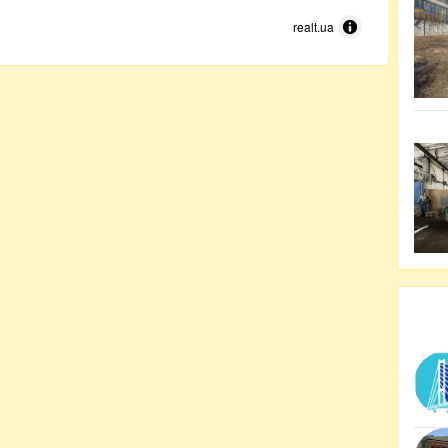
realt.ua