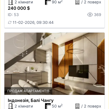
2
2 кімнати
90 м
/ 2 поверх
240 000 $
ID: 53
369
11-02-2026, 09:30:44
ПРОДАЖ АПАРТАМЕНТІВ
Iндонезiя, Балі Чангу
2
2 кімнати
50 м
/ 2 поверх