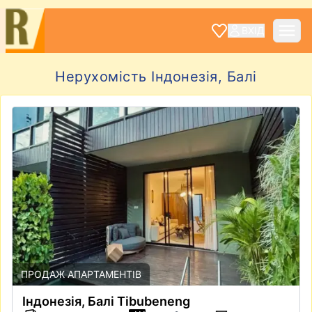
ВХІД
Нерухомість Iндонезiя, Балі
ПРОДАЖ АПАРТАМЕНТІВ
Iндонезiя, Балі Tibubeneng