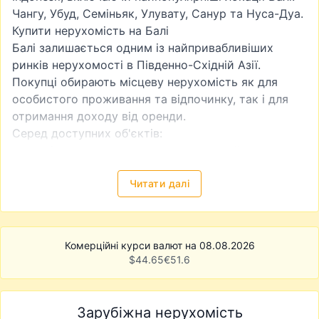
Чангу, Убуд, Семіньяк, Улувату, Санур та Нуса-Дуа.
Купити нерухомість на Балі
Балі залишається одним із найпривабливіших
ринків нерухомості в Південно-Східній Азії.
Покупці обирають місцеву нерухомість як для
особистого проживання та відпочинку, так і для
отримання доходу від оренди.
Серед доступних об'єктів:
сучасні апартаменти в туристичних районах;
вілли з басейнами та приватними територіями;
будинки для постійного проживання;
Читати далі
інвестиційні проєкти на етапі будівництва;
земельні ділянки для подальшої забудови.
У каталозі представлені як готові об'єкти, так і
Комерційні курси валют на 08.08.2026
новобудови від забудовників.
$
44.65
€
51.6
Інвестиції в нерухомість Індонезії
Інвестори все частіше розглядають Балі як
альтернативу європейським курортним ринкам.
Зарубіжна нерухомість