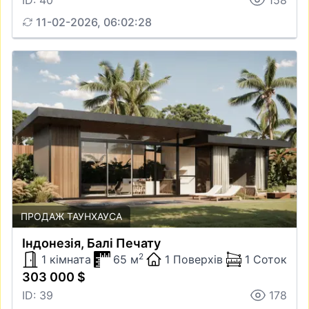
ID: 40
158
11-02-2026, 06:02:28
ПРОДАЖ ТАУНХАУСА
Iндонезiя, Балі Печату
2
1 кімната
65 м
1 Поверхів
1 Соток
303 000 $
ID: 39
178