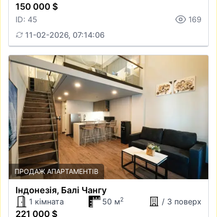
150 000 $
ID: 45
169
11-02-2026, 07:14:06
ПРОДАЖ АПАРТАМЕНТІВ
Iндонезiя, Балі Чангу
2
1 кімната
50 м
/ 3 поверх
221 000 $