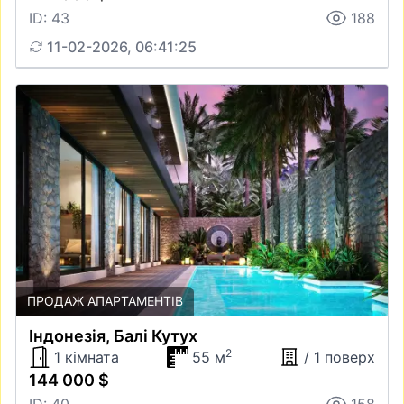
ID: 43
188
11-02-2026, 06:41:25
ПРОДАЖ АПАРТАМЕНТІВ
Iндонезiя, Балі Кутух
2
1 кімната
55 м
/ 1 поверх
144 000 $