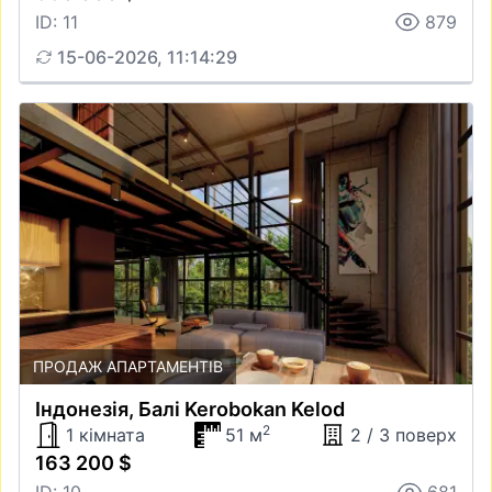
ID: 11
879
15-06-2026, 11:14:29
ПРОДАЖ АПАРТАМЕНТІВ
Iндонезiя, Балі Kerobokan Kelod
2
1 кімната
51 м
2 / 3 поверх
163 200 $