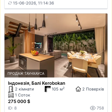
15-06-2026, 11:14:36
ПРОДАЖ ТАУНХАУСА
Iндонезiя, Балі Kerobokan
2
2 кімнати
105 м
2 Поверхів
1 Соток
275 000 $
ID: 8
758