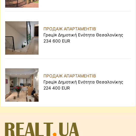
кліматом, сучасною інфраструктурою,
міжнародними школами, ресторанами та
численними можливостями для активного способу
життя.
ПРОДАЖ АПАРТАМЕНТІВ
Особливою популярністю користуються:
Грецiя Δημοτική Ενότητα Θεσαλονίκης
Чангу
234 600 EUR
Один із найдинамічніших районів Балі з великою
кількістю кафе, коворкінгів та сучасних житлових
комплексів.
Убуд
Культурний центр острова, оточений рисовими
ПРОДАЖ АПАРТАМЕНТІВ
Грецiя Δημοτική Ενότητα Θεσαλονίκης
терасами та тропічною природою.
224 400 EUR
Семіньяк
Престижний курортний район із розвиненою
туристичною інфраструктурою та високим
попитом на оренду.
Улувату
Перспективна локація на півдні острова з
мальовничими пляжами та новими житловими