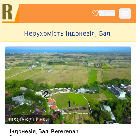
ВХІД
Нерухомість Iндонезiя, Балі
ПРОДАЖ ДІЛЯНКИ
Iндонезiя, Балі Pererenan