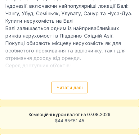
Індонезії, включаючи найпопулярніші локації Балі:
Чангу, Убуд, Семіньяк, Улувату, Санур та Нуса-Дуа.
Купити нерухомість на Балі
Балі залишається одним із найпривабливіших
ринків нерухомості в Південно-Східній Азії.
Покупці обирають місцеву нерухомість як для
особистого проживання та відпочинку, так і для
отримання доходу від оренди.
Серед доступних об'єктів:
сучасні апартаменти в туристичних районах;
вілли з басейнами та приватними територіями;
будинки для постійного проживання;
Читати далі
інвестиційні проєкти на етапі будівництва;
земельні ділянки для подальшої забудови.
У каталозі представлені як готові об'єкти, так і
Комерційні курси валют на 07.08.2026
новобудови від забудовників.
$
44.65
€
51.45
Інвестиції в нерухомість Індонезії
Інвестори все частіше розглядають Балі як