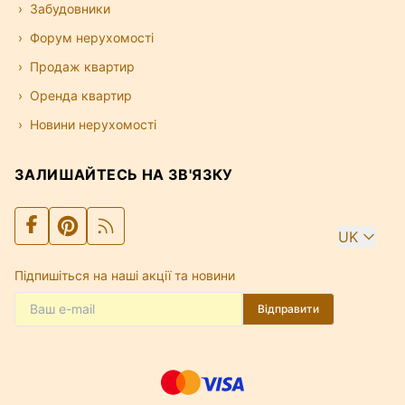
об'єктів. Використовуйте фільтри за типом
Забудовники
нерухомості, ціною, кількістю кімнат і регіоном,
Форум нерухомості
щоб знайти квартиру, апартаменти або віллу, які
відповідають вашим цілям та бюджету.
Продаж квартир
Оренда квартир
Новини нерухомості
ЗАЛИШАЙТЕСЬ НА ЗВ'ЯЗКУ
UK
Підпишіться на наші акції та новини
Відправити