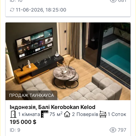
ID: 10
681
11-06-2026, 18:25:00
ПРОДАЖ ТАУНХАУСА
Iндонезiя, Балі Kerobokan Kelod
2
1 кімната
75 м
2 Поверхів
1 Соток
195 000 $
ID: 9
797