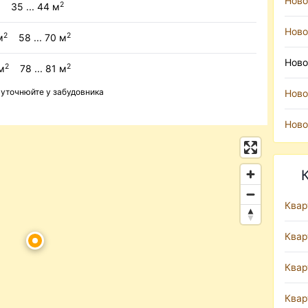
Ново
2
35 ... 44 м
Ново
2
2
м
58 ... 70 м
Ново
2
2
м
78 ... 81 м
ь уточнюйте у забудовника
Ново
Ново
Квар
Квар
Квар
Квар