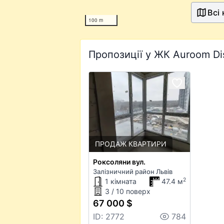
Всі
100 m
Пропозиції у ЖК Auroom Di
ПРОДАЖ КВАРТИРИ
Роксоляни вул.
Залізничний район Львів
2
1 кімната
47.4 м
3 / 10 поверх
67 000 $
ID: 2772
784