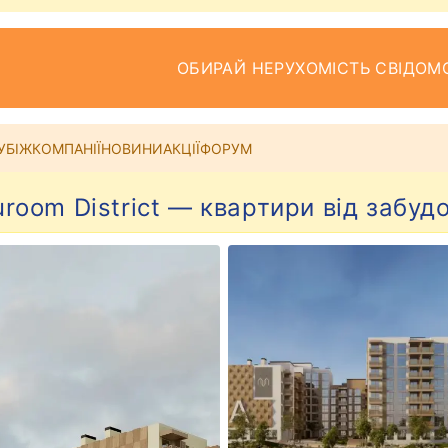
ОБИРАЙ НЕРУХОМІСТЬ СВІДОМ
УБІЖ
КОМПАНІЇ
НОВИНИ
АКЦІЇ
ФОРУМ
room District — квартири від забуд