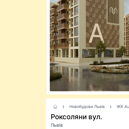
Новобудови Львів
ЖК Aur
Роксоляни вул.
Львів