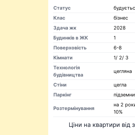
Статус
будуєть
Клас
бізнес
Здача жк
2028
Будинків в ЖК
1
Поверховість
6-8
Кiмнати
1/ 2/ 3
Технологія
цегляна
будівництва
Стіни
цегла
Паркінг
підземн
на 2 рок
Розтермінування
10%
Ціни на квартири від 