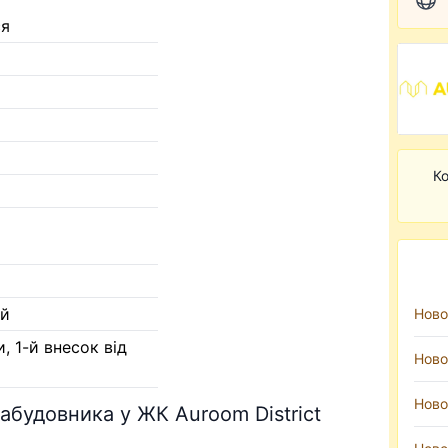
ся
Ко
ий
Ново
и, 1-й внесок від
Ново
Ново
забудовника у ЖК Auroom District