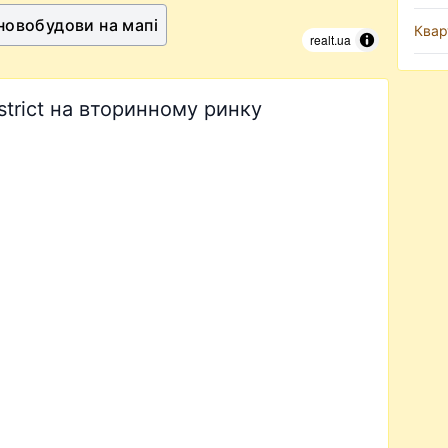
 новобудови на мапі
Квар
realt.ua
strict на вторинному ринку