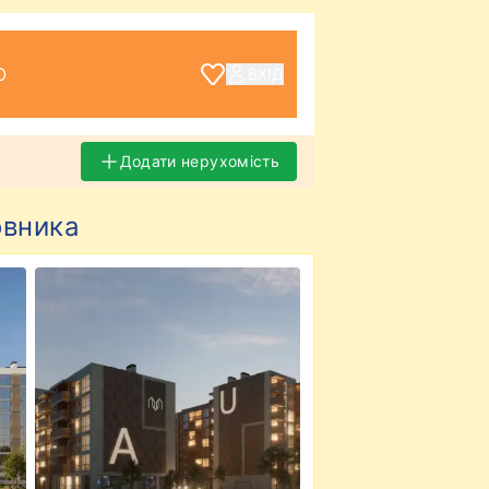
О
ВХІД
Додати нерухомість
овника