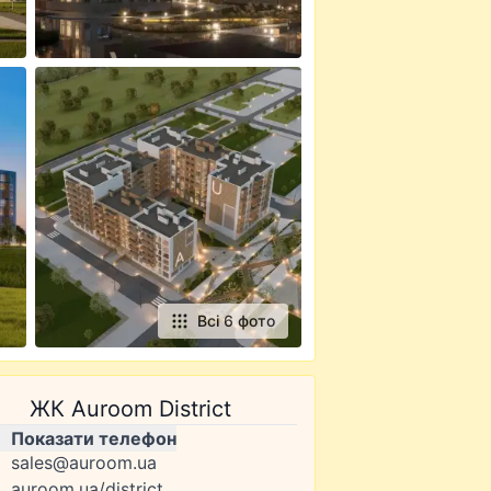
Всі 6 фото
ЖК Auroom District
Показати телефон
sales@auroom.ua
auroom.ua/district