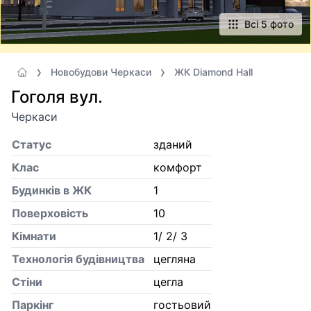
Всі 5 фото
Новобудови Черкаси
ЖК Diamond Hall
Гоголя вул.
Черкаси
Статус
зданий
Клас
комфорт
Будинків в ЖК
1
Поверховість
10
Кiмнати
1/ 2/ 3
Технологія будівництва
цегляна
Стіни
цегла
Паркінг
гостьовий