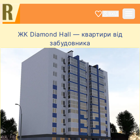
ВХІД
ЖК Diamond Hall — квартири від
забудовника