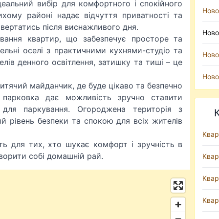
деальний вибір для комфортного і спокійного
Ново
ихому районі надає відчуття приватності та
овертатись після виснажливого дня.
Ново
вання квартир, що забезпечує просторе та
ельні оселі з практичними кухнями-студіо та
Ново
лів денного освітлення, затишку та тиші – це
Ново
итячий майданчик, де буде цікаво та безпечно
 парковка дає можливість зручно ставити
 для паркування. Огороджена територія з
й рівень безпеки та спокою для всіх жителів
Квар
сть для тих, хто шукає комфорт і зручність в
ворити собі домашній рай.
Квар
Квар
Квар