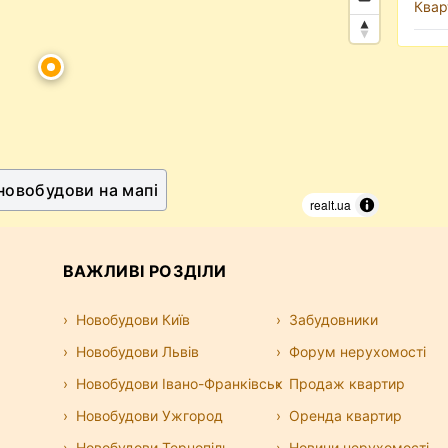
Квар
 новобудови на мапі
realt.ua
ВАЖЛИВІ РОЗДІЛИ
Новобудови Київ
Забудовники
Новобудови Львів
Форум нерухомості
Новобудови Івано-Франківськ
Продаж квартир
Новобудови Ужгород
Оренда квартир
Новобудови Тернопіль
Новини нерухомості