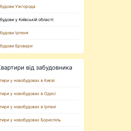
будови Ужгорода
будови у Київській області:
будови Ірпеня
будови Бровари
Квартири від забудовника
тири у новобудовах в Києві
тири у новобудовах в Одесі
тири у новобудовах в Ірпені
тири у новобудовах Бориспіль