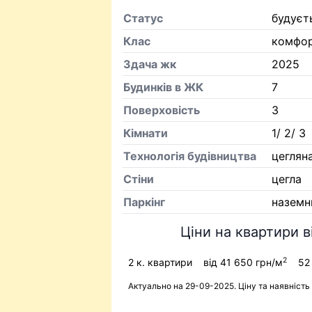
Статус
будуєт
Клас
комфо
Здача жк
2025
Будинків в ЖК
7
Поверховість
3
Кiмнати
1/ 2/ 3
Технологія будівництва
цеглян
Стіни
цегла
Паркінг
наземн
Ціни на квартири в
2
2 к. квартири
від 41 650 грн/м
52 
Актуально на 29-09-2025. Ціну та наявність