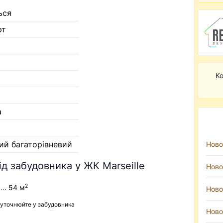
ься
рт
Ко
а
ий багаторівневий
Ново
ід забудовника у ЖК Marseille
Ново
2
... 54 м
Ново
 уточнюйте у забудовника
Ново