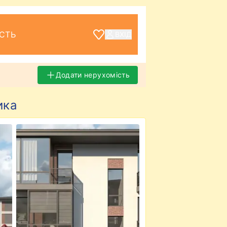
СТЬ
ВХІД
Додати нерухомість
ика