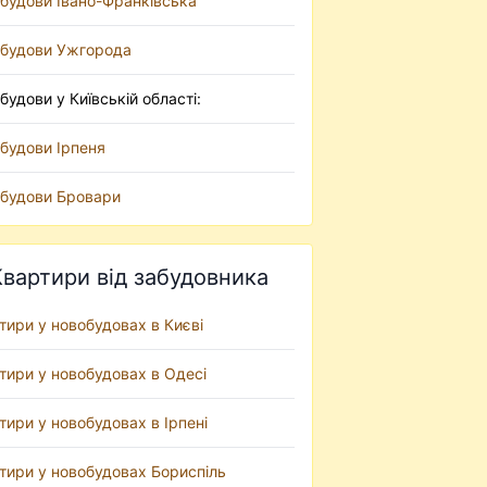
будови Івано-Франківська
будови Ужгорода
будови у Київській області:
будови Ірпеня
будови Бровари
Квартири від забудовника
тири у новобудовах в Києві
тири у новобудовах в Одесі
тири у новобудовах в Ірпені
тири у новобудовах Бориспіль