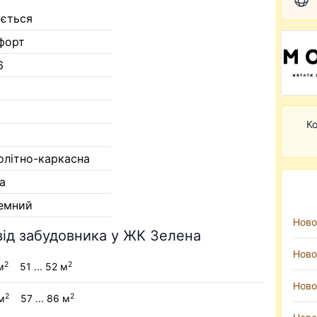
ується
форт
6
Ко
олітно-каркасна
а
земний
Ново
від забудовника у ЖК Зелена
Ново
2
2
м
51 ... 52 м
Ново
2
2
м
57 ... 86 м