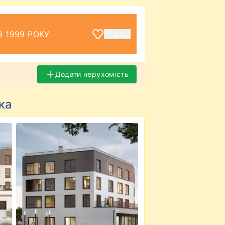
З 1999 РОКУ
ВХІД
Додати нерухомість
ка