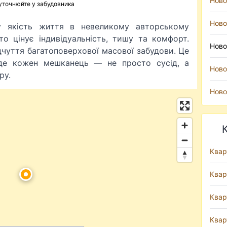
Ново
 уточнюйте у забудовника
Ново
у якість життя в невеликому авторському
то цінує індивідуальність, тишу та комфорт.
Ново
дчуття багатоповерхової масової забудови. Це
де кожен мешканець — не просто сусід, а
Ново
ру.
Ново
Квар
Квар
Квар
Квар