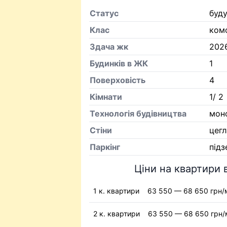
Статус
буд
Клас
ком
Здача жк
202
Будинків в ЖК
1
Поверховість
4
Кiмнати
1/ 2
Технологія будівництва
мон
Стіни
цегл
Паркінг
під
Ціни на квартири 
1 к. квартири
63 550 — 68 650 грн/
2 к. квартири
63 550 — 68 650 грн/