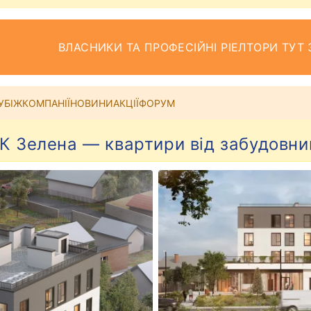
ВЛАСНИКИ ТА ПРОФЕСІЙНІ РІЕЛТОРИ ТУТ 
УБІЖ
КОМПАНІЇ
НОВИНИ
АКЦІЇ
ФОРУМ
К Зелена — квартири від забудовни