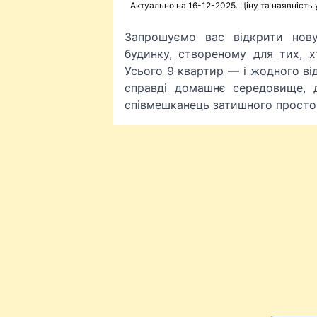
Актуально на 16-12-2025. Ціну та наявність
Запрошуємо вас відкрити нов
будинку, створеному для тих, х
Усього 9 квартир — і жодного ві
справді домашнє середовище, 
співмешканець затишного просто