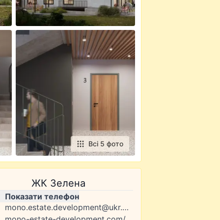
Всі 5 фото
ЖК Зелена
Показати телефон
mono.estate.development@ukr.net
mono-estate-development.com/project/zelena