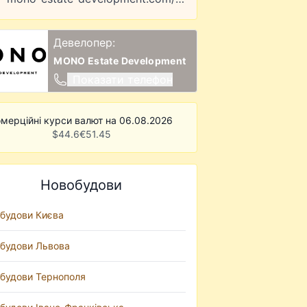
Девелопер:
MONO Estate Development
Показати телефон
мерційні курси валют на 06.08.2026
$
44.6
€
51.45
Новобудови
будови Києва
будови Львова
будови Тернополя