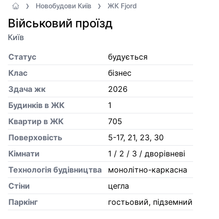
Новобудови Київ
ЖК Fjord
Військовий проїзд
Київ
Статус
будується
Клас
бізнес
Здача жк
2026
Будинків в ЖК
1
Квартир в ЖК
705
Поверховість
5-17, 21, 23, 30
Кiмнати
1 / 2 / 3 / дворівневі
Технологія будівництва
монолітно-каркасна
Стіни
цегла
Паркінг
гостьовий, підземний