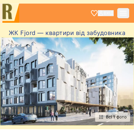
ВХІД
ЖК Fjord — квартири від забудовника
Всі 1 фото