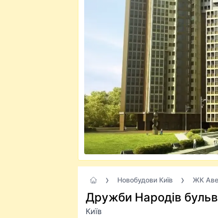
Новобудови Київ
ЖК Аве
Дружби Народів бульв.
Київ