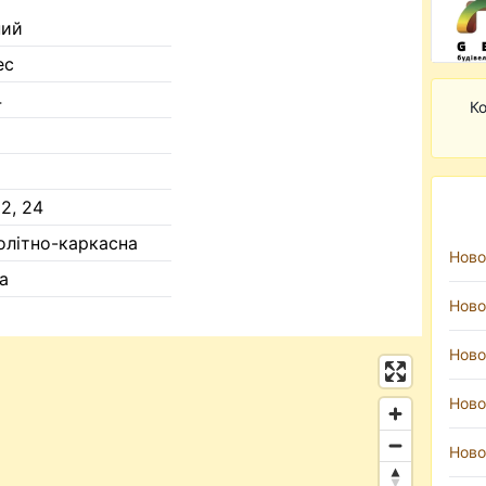
ний
ес
4
Ко
22, 24
олітно-каркасна
Ново
а
Ново
Ново
Ново
Ново