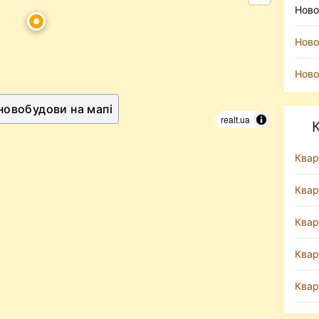
Ново
Ново
Ново
 новобудови на мапі
realt.ua
Квар
Квар
Квар
Квар
Квар