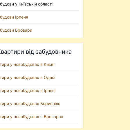
будови у Київській області:
будови Ірпеня
будови Бровари
Квартири від забудовника
тири у новобудовах в Києві
тири у новобудовах в Одесі
тири у новобудовах в Ірпені
тири у новобудовах Бориспіль
тири у новобудовах в Броварах