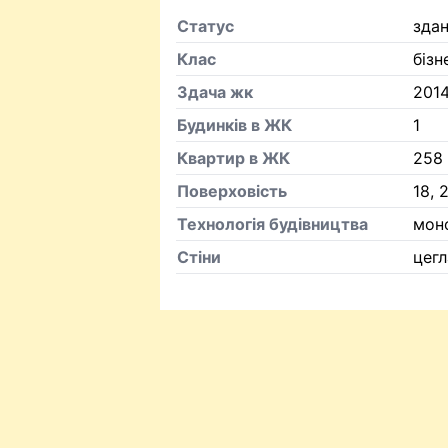
Статус
зда
Клас
бізн
Здача жк
201
Будинків в ЖК
1
Квартир в ЖК
258
Поверховість
18, 
Технологія будівництва
мон
Стіни
цегл