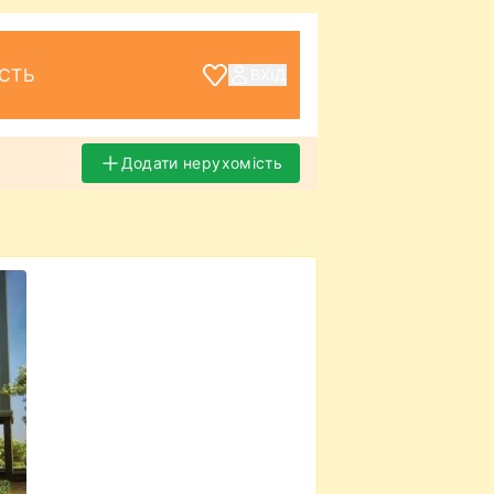
СТЬ
ВХІД
Додати нерухомість