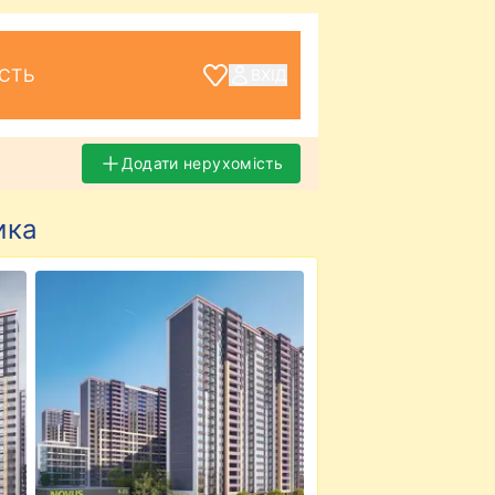
СТЬ
ВХІД
Додати нерухомість
ика