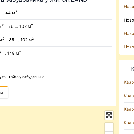
Ново
2
... 44 м
Ново
2
2
м
76 ... 102 м
Ново
2
2
/м
85 ... 102 м
Ново
2
 ... 148 м
 уточнюйте у забудовника
Квар
ня
Квар
Квар
Квар