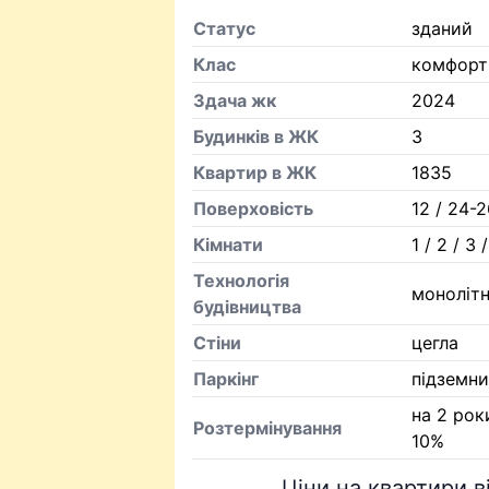
Статус
зданий
Клас
комфорт
Здача жк
2024
Будинків в ЖК
3
Квартир в ЖК
1835
Поверховість
12 / 24-
Кiмнати
1 / 2 / 3 
Технологія
моноліт
будівництва
Стіни
цегла
Паркінг
підземни
на 2 рок
Розтермінування
10%
Ціни на квартири 