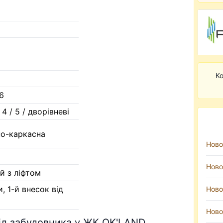
Ко
26
/ 4 / 5 / дворівневі
но-каркасна
Ново
Ново
й з ліфтом
и, 1-й внесок від
Ново
Ново
від забудовника у ЖК OK'LAND