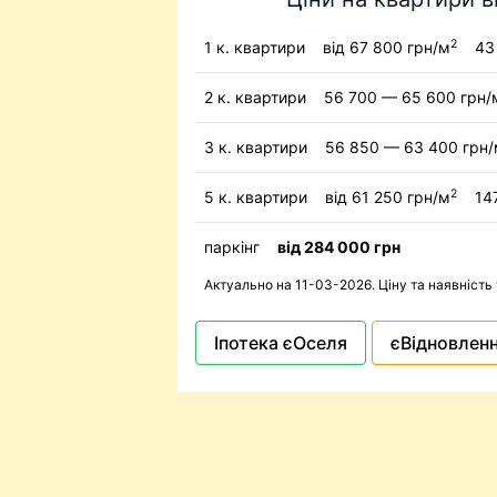
2
1 к. квартири
від 67 800 грн/м
43 
2 к. квартири
56 700 — 65 600 грн/
3 к. квартири
56 850 — 63 400 грн
2
5 к. квартири
від 61 250 грн/м
147
паркінг
від 284 000 грн
Актуально на 11-03-2026. Ціну та наявність
Іпотека єОселя
єВідновлен