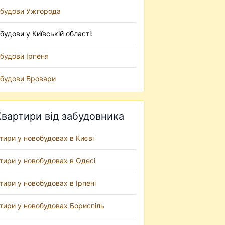
будови Ужгорода
будови у Київській області:
будови Ірпеня
будови Бровари
Квартири від забудовника
тири у новобудовах в Києві
тири у новобудовах в Одесі
тири у новобудовах в Ірпені
тири у новобудовах Бориспіль