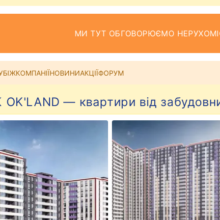
МИ ТУТ ОБГОВОРЮЄМО НЕРУХОМІ
УБІЖ
КОМПАНІЇ
НОВИНИ
АКЦІЇ
ФОРУМ
 OK'LAND — квартири від забудовн