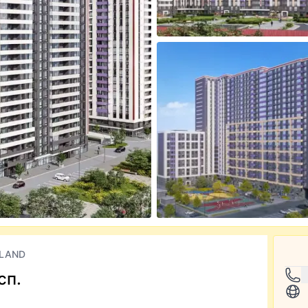
'LAND
сп.