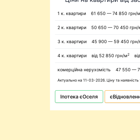
1 к. квартири
61 650 — 74 850 грн/
2 к. квартири
50 650 — 70 450 грн/
3 к. квартири
45 900 — 59 450 грн
2
4 к. квартири
від 52 850 грн/м
ві
комерційна нерухомість
47 550 — 7
Актуально на 11-03-2026. Ціну та наявність
Іпотека єОселя
єВідновлен