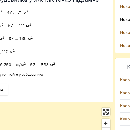
Ново
2
2
м
47 ... 71 м
Ново
2
2
м
57 ... 111 м
Ново
2
2
/м
87 ... 139 м
Ново
2
д 110 м
2
2
9 250 грн/м
52 ... 833 м
 уточнюйте у забудовника
Квар
ня
Квар
Квар
Квар