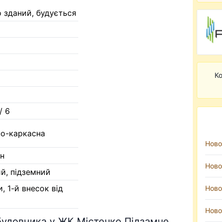
 зданий, будується
Ко
/ 6
но-каркасна
Ново
он
Ново
й, підземний
и, 1-й внесок від
Ново
Ново
абудовника у ЖК Містечко Підзамче