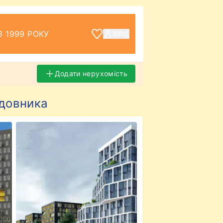
З 1999 РОКУ
ВХІД
Додати нерухомість
удовника