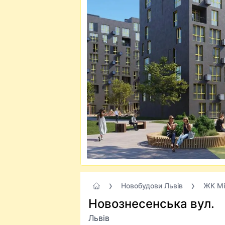
Новобудови Львів
ЖК Мі
Новознесенська вул.
Львів