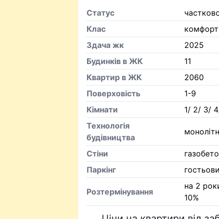
Статус
частково
Клас
комфорт
Здача жк
2025
Будинків в ЖК
11
Квартир в ЖК
2060
Поверховість
1-9
Кiмнати
1/ 2/ 3/ 4
Технологія
моноліт
будівництва
Стіни
газобет
Паркінг
гостьови
на 2 рок
Розтермінування
10%
Ціни на квартири від з