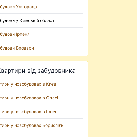
будови Ужгорода
будови у Київській області:
будови Ірпеня
будови Бровари
Квартири від забудовника
тири у новобудовах в Києві
тири у новобудовах в Одесі
тири у новобудовах в Ірпені
тири у новобудовах Бориспіль