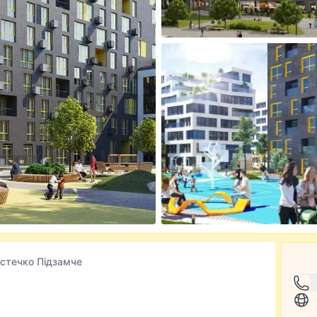
стечко Підзамче