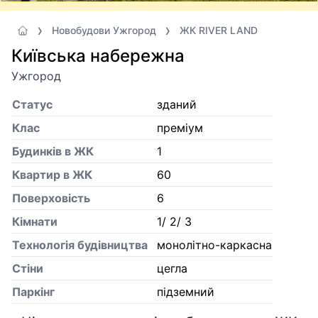
Новобудови Ужгород
ЖК RIVER LAND
Київська набережна
Ужгород
Статус
зданий
Клас
преміум
Будинків в ЖК
1
Квартир в ЖК
60
Поверховість
6
Кiмнати
1/ 2/ 3
Технологія будівництва
монолітно-каркасна
Стіни
цегла
Паркінг
підземний