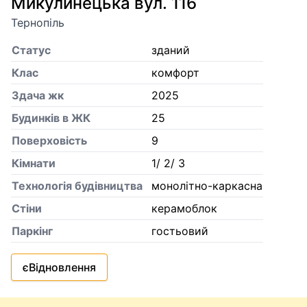
Микулинецька вул. 116
Тернопіль
Статус
зданий
Клас
комфорт
Здача жк
2025
Будинків в ЖК
25
Поверховість
9
Кiмнати
1/ 2/ 3
Технологія будівництва
монолітно-каркасна
Стіни
керамоблок
Паркінг
гостьовий
єВідновлення