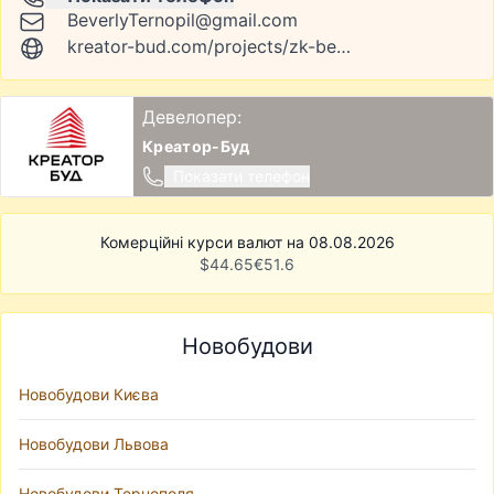
BeverlyTernopil@gmail.com
kreator-bud.com/projects/zk-beverly-hills
Девелопер:
Креатор-Буд
Показати телефон
Комерційні курси валют на 08.08.2026
$
44.65
€
51.6
Новобудови
Новобудови Києва
Новобудови Львова
Новобудови Тернополя