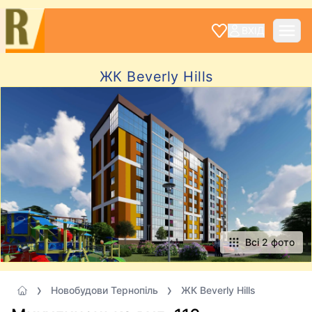
ВХІД
ЖК Beverly Hills
Всі 2 фото
Новобудови Тернопіль
ЖК Beverly Hills