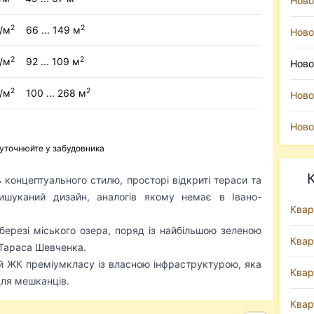
Ново
2
2
/м
66 ... 149 м
Ново
2
2
/м
92 ... 109 м
Ново
2
2
/м
100 ... 268 м
Ново
Ново
 уточнюйте у забудовника
концептуального стилю, просторі відкриті тераси та
вишуканий дизайн, аналогів якому немає в Івано-
Квар
ерезі міського озера, поряд із найбільшою зеленою
Квар
 Тараса Шевченка.
ЖК преміумкласу із власною інфраструктурою, яка
Квар
для мешканців.
Квар