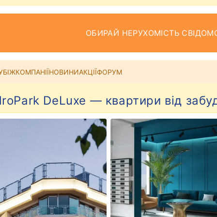
ОБИРАЙ НЕРУХОМІСТЬ СВІДОМ
УБІЖ
КОМПАНІЇ
НОВИНИ
АКЦІЇ
ФОРУМ
roPark DeLuxe — квартири від забу