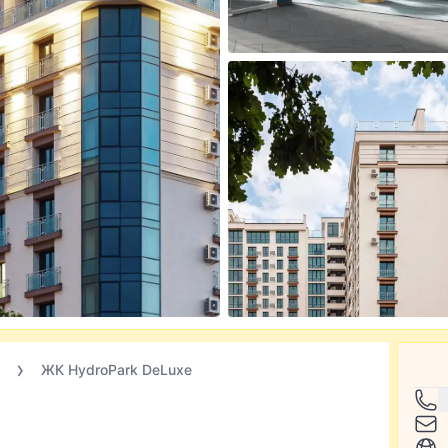
ЖК HydroPark DeLuxe