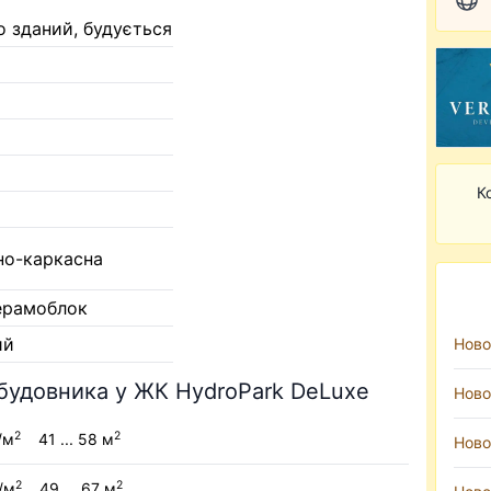
о зданий, будується
К
но-каркасна
керамоблок
ий
Ново
абудовника у ЖК HydroPark DeLuxe
Ново
2
2
/м
41 ... 58 м
Ново
2
2
/м
49 ... 67 м