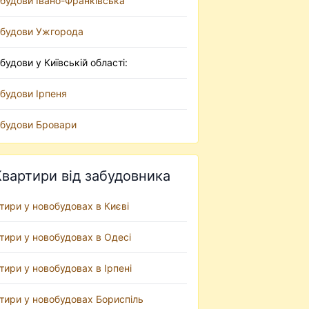
будови Івано-Франківська
будови Ужгорода
будови у Київській області:
будови Ірпеня
будови Бровари
Квартири від забудовника
тири у новобудовах в Києві
тири у новобудовах в Одесі
тири у новобудовах в Ірпені
тири у новобудовах Бориспіль