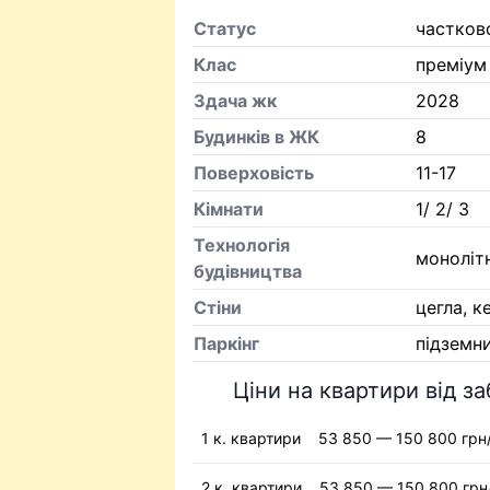
Статус
частков
Клас
преміум
Здача жк
2028
Будинків в ЖК
8
Поверховість
11-17
Кiмнати
1/ 2/ 3
Технологія
моноліт
будівництва
Стіни
цегла, 
Паркінг
підземн
Ціни на квартири від з
1 к. квартири
53 850 — 150 800 грн
2 к. квартири
53 850 — 150 800 грн