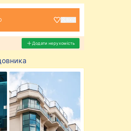
О
ВХІД
Додати нерухомість
довника