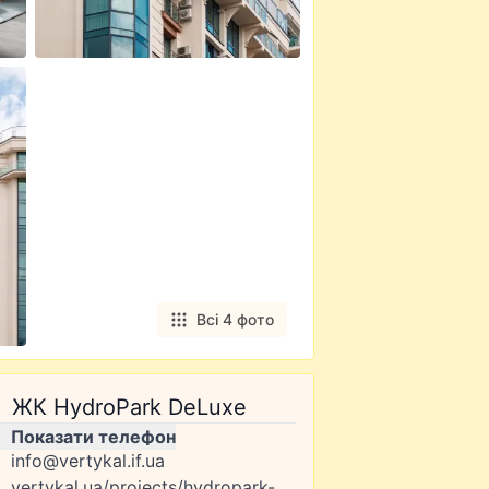
Всі 4 фото
ЖК HydroPark DeLuxe
Показати телефон
info@vertykal.if.ua
vertykal.ua/projects/hydropark-deluxe/