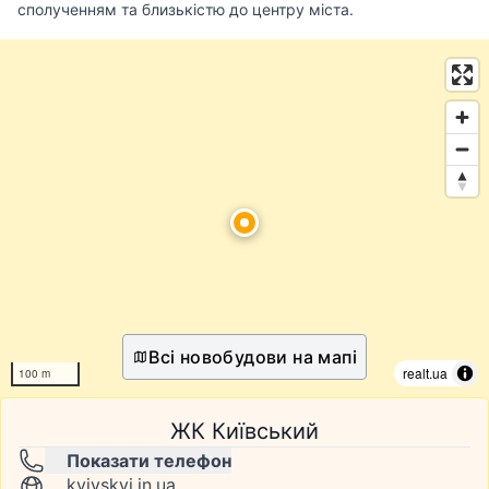
сполученням та близькістю до центру міста.
Всі новобудови на мапі
realt.ua
100 m
ЖК Київський
Показати телефон
kyivskyi.in.ua