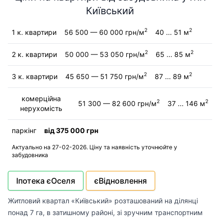
Київський
2
2
1 к. квартири
56 500 — 60 000 грн/м
40 ... 51 м
2
2
2 к. квартири
50 000 — 53 050 грн/м
65 ... 85 м
2
2
3 к. квартири
45 650 — 51 750 грн/м
87 ... 89 м
комерційна
2
2
51 300 — 82 600 грн/м
37 ... 146 м
нерухомість
паркінг
від 375 000 грн
Актуально на 27-02-2026. Ціну та наявність уточнюйте у
забудовника
Іпотека єОселя
єВідновлення
Житловий квартал «Київський» розташований на ділянці
понад 7 гa, в затишному районі, зі зручним транспортним