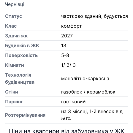
Чернівці
Статус
частково зданий, будується
Клас
комфорт
Здача жк
2027
Будинків в ЖК
13
Поверховість
5-8
Кiмнати
1/ 2/ 3
Технологія
монолітно-каркасна
будівництва
Стіни
газоблок / керамоблок
Паркінг
гостьовий
на 3 місяці, 1-й внесок від
Розтермінування
50%
Ціни на квартири від забудовника у ЖК