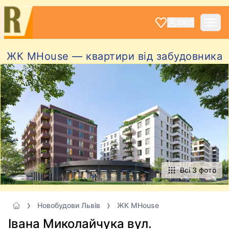
ВХІД
ЖК MHouse — квартири від забудовника
Всі 3 фото
Новобудови Львів
ЖК MHouse
Івана Миколайчука вул.