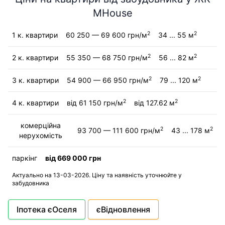
MHouse
2
2
1 к. квартири
60 250 — 69 600 грн/м
34 ... 55 м
2
2
2 к. квартири
55 350 — 68 750 грн/м
56 ... 82 м
2
2
3 к. квартири
54 900 — 66 950 грн/м
79 ... 120 м
2
2
4 к. квартири
від 61 150 грн/м
від 127.62 м
комерційна
2
2
93 700 — 111 600 грн/м
43 ... 178 м
нерухомість
паркінг
від 669 000 грн
Актуально на 13-03-2026. Ціну та наявність уточнюйте у
забудовника
Іпотека єОселя
єВідновлення