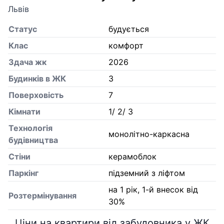
Львів
Статус
будується
Клас
комфорт
Здача жк
2026
Будинків в ЖК
3
Поверховість
7
Кiмнати
1/ 2/ 3
Технологія
монолітно-каркасна
будівництва
Стіни
керамоблок
Паркінг
підземний з ліфтом
на 1 рік, 1-й внесок від
Розтермінування
30%
Ціни на квартири від забудовника у ЖК