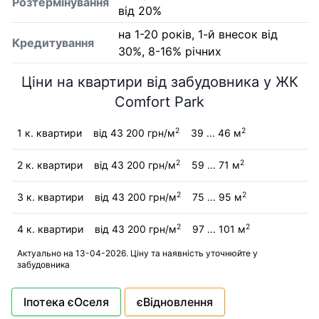
Розтермінування
від 20%
на 1-20 років, 1-й внесок від
Кредитування
30%, 8-16% річних
Ціни на квартири від забудовника у ЖК
Comfort Park
2
2
1 к. квартири
від 43 200 грн/м
39 ... 46 м
2
2
2 к. квартири
від 43 200 грн/м
59 ... 71 м
2
2
3 к. квартири
від 43 200 грн/м
75 ... 95 м
2
2
4 к. квартири
від 43 200 грн/м
97 ... 101 м
Актуально на 13-04-2026. Ціну та наявність уточнюйте у
забудовника
Іпотека єОселя
єВідновлення