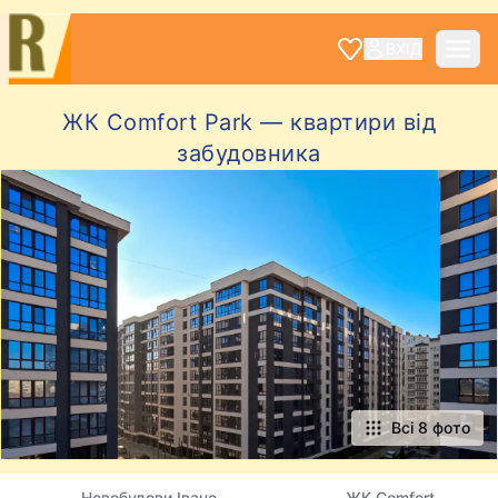
ВХІД
ЖК Comfort Park — квартири від
забудовника
Всі 8 фото
Новобудови Івано-
ЖК Comfort