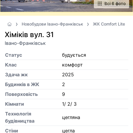
Всі 6 фото
Новобудови Івано-Франківськ
ЖК Comfort Lite
Хіміків вул. 31
Івано-Франківськ
Статус
будується
Клас
комфорт
Здача жк
2025
Будинків в ЖК
2
Поверховість
9
Кiмнати
1/ 2/ 3
Технологія
цегляна
будівництва
Стіни
цегла