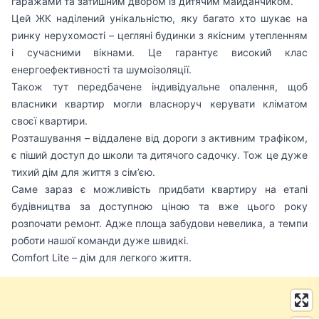
гаражами та затишним двором із дитячим майданчиком.
Цей ЖК наділений унікальністю, яку багато хто шукає на
ринку нерухомості – цегляні будинки з якісним утепленням
і сучасними вікнами. Це гарантує високий клас
енергоефективності та шумоізоляції.
Також тут передбачене індивідуальне опалення, щоб
власники квартир могли власноруч керувати кліматом
своєї квартири.
Розташування – віддалене від дороги з активним трафіком,
є піший доступ до школи та дитячого садочку. Тож це дуже
тихий дім для життя з сім’єю.
Саме зараз є можливість придбати квартиру на етапі
будівництва за доступною ціною та вже цього року
розпочати ремонт. Адже площа забудови невелика, а темпи
роботи нашої команди дуже швидкі.
Comfort Lite – дім для легкого життя.