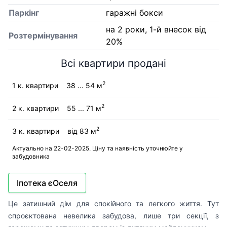
Паркінг
гаражні бокси
на 2 роки, 1-й внесок від
Розтермінування
20%
Всі квартири продані
2
1 к. квартири
38 ... 54 м
2
2 к. квартири
55 ... 71 м
2
3 к. квартири
від 83 м
Актуально на 22-02-2025. Ціну та наявність уточнюйте у
забудовника
Іпотека єОселя
Це затишний дім для спокійного та легкого життя. Тут
спроєктована невелика забудова, лише три секції, з