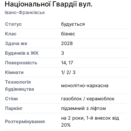
Національної Гвардії вул.
Івано-Франківськ
Статус
будується
Клас
бізнес
Здача жк
2028
Будинків в ЖК
3
Поверховість
14, 17
Кiмнати
1/ 2/ 3
Технологія
монолітно-каркасна
будівництва
Стіни
газоблок / керамоблок
Паркінг
підземний з ліфтом
на 2 роки, 1-й внесок від
Розтермінування
20%