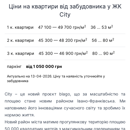
Ціни на квартири від забудовника у ЖК
City
2
2
1 к. квартири
47 100 — 49 700 грн/м
36 ... 53 м
2
2
2 к. квартири
45 300 — 48 200 грн/м
56 ... 80 м
2
2
3 к. квартири
45 300 — 46 900 грн/м
80 ... 90 м
паркінг
від 1 050 000 грн
Актуально на 13-04-2026. Ціну та наявність уточнюйте у
забудовника
City – це новий проєкт blago, що за масштабністю та
площею стане новим районом Івано-Франківська. Ми
наповнимо його інноваціями сучасного світу та зробимо їх
нормою життя.
Новий район міста матиме прогулянкову територію площею
50 000 квадратних метрів з максимальним озелененням та