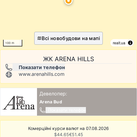
Всі новобудови на мапі
realt.ua
100 m
ЖК ARENA HILLS
Показати телефон
www.arenahills.com
Девелопер:
Arena Bud
Показати телефон
Комерційні курси валют на 07.08.2026
$
44.65
€
51.45