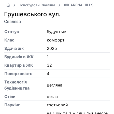
Новобудови Свалява
ЖК ARENA HILLS
Грушевського вул.
Свалява
Статус
будується
Клас
комфорт
Здача жк
2025
Будинків в ЖК
1
Квартир в ЖК
32
Поверховість
4
Технологія
цегляна
будівництва
Стіни
цегла
Паркінг
гостьовий
на 1 рік та 3 місяці, 1-й внесок