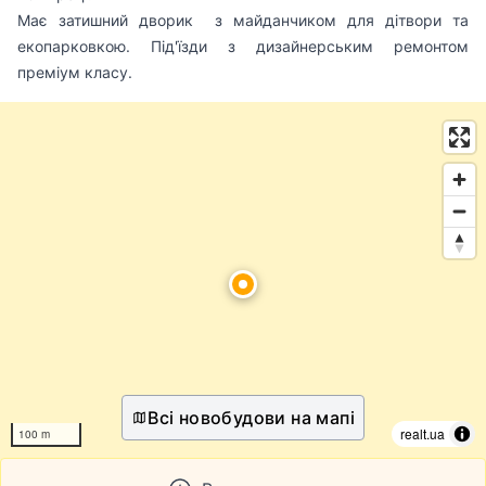
Має затишний дворик з майданчиком для дітвори та
екопарковкою. Під'їзди з дизайнерським ремонтом
преміум класу.
Всі новобудови на мапі
realt.ua
100 m