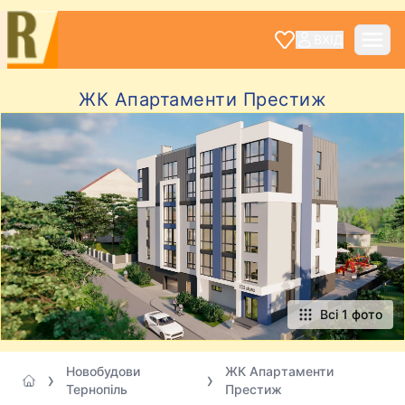
ВХІД
ЖК Апартаменти Престиж
Всі 1 фото
Новобудови
ЖК Апартаменти
Тернопіль
Престиж