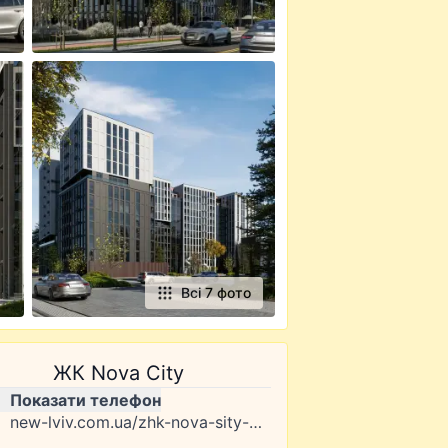
Всі 7 фото
ЖК Nova City
Показати телефон
new-lviv.com.ua/zhk-nova-sity-m-uzhgorod-vul-kapushanska-145e