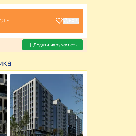
СТЬ
ВХІД
Додати нерухомість
ика