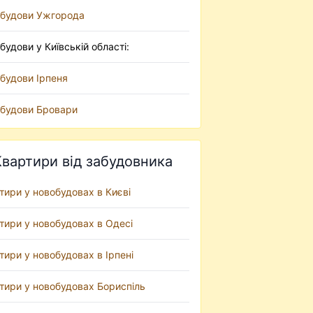
будови Ужгорода
будови у Київській області:
будови Ірпеня
будови Бровари
Квартири від забудовника
тири у новобудовах в Києві
тири у новобудовах в Одесі
тири у новобудовах в Ірпені
тири у новобудовах Бориспіль