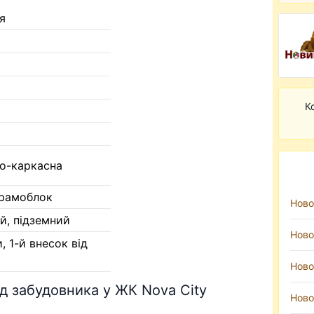
я
К
о-каркасна
ерамоблок
Ново
й, підземний
Ново
, 1-й внесок від
Ново
ід забудовника у ЖК Nova City
Ново