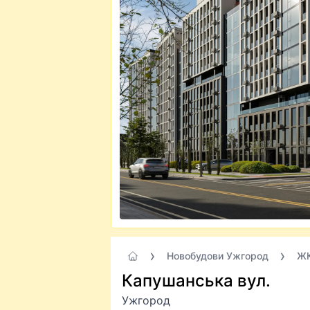
Новобудови Ужгород
ЖК
Капушанська вул.
Ужгород