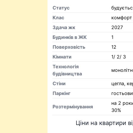
Статус
будуєтьс
Клас
комфорт
Здача жк
2027
Будинків в ЖК
1
Поверховість
12
Кiмнати
1/ 2/ 3
Технологія
монолітн
будівництва
Стіни
цегла, к
Паркінг
гостьови
на 2 роки
Розтермінування
30%
Ціни на квартири в