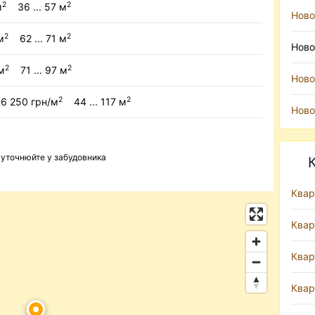
2
2
м
36 ... 57 м
Ново
2
2
м
62 ... 71 м
Ново
2
2
м
71 ... 97 м
Ново
2
2
6 250 грн/м
44 ... 117 м
Ново
ь уточнюйте у забудовника
Квар
Квар
Квар
Квар