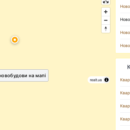
Ново
Ново
Ново
Ново
 новобудови на мапі
realt.ua
Квар
Квар
Квар
Квар