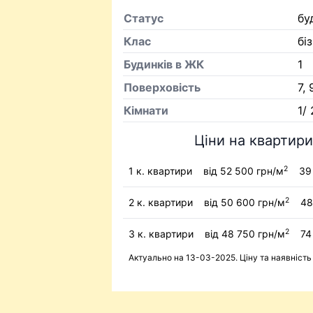
Статус
бу
Клас
бі
Будинків в ЖК
1
Поверховість
7, 
Кiмнати
1/ 
Ціни на квартири
2
1 к. квартири
від 52 500 грн/м
39 
2
2 к. квартири
від 50 600 грн/м
48
2
3 к. квартири
від 48 750 грн/м
74
Актуально на 13-03-2025. Ціну та наявніст