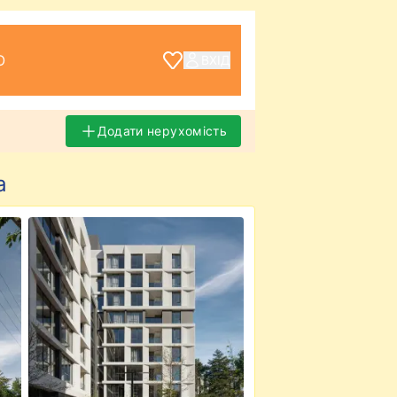
О
ВХІД
Додати нерухомість
а