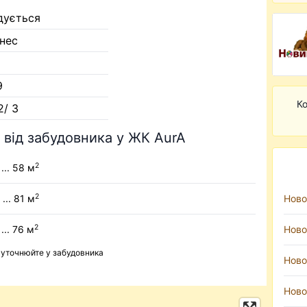
дується
знес
9
Ко
2/ 3
 від забудовника у ЖК AurA
2
... 58 м
2
 ... 81 м
Ново
2
 ... 76 м
Ново
ь уточнюйте у забудовника
Ново
Ново