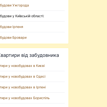
будови Ужгорода
будови у Київській області:
будови Ірпеня
будови Бровари
Квартири від забудовника
тири у новобудовах в Києві
тири у новобудовах в Одесі
тири у новобудовах в Ірпені
тири у новобудовах Бориспіль