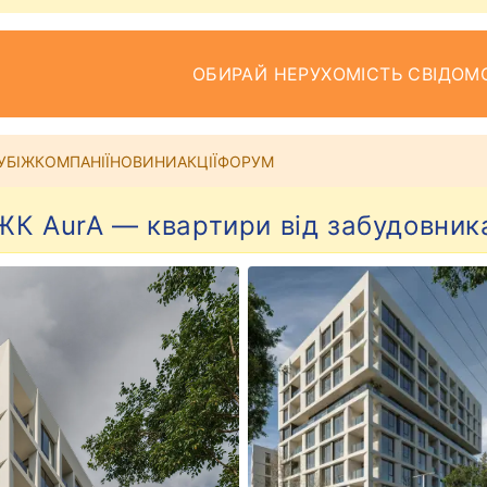
ОБИРАЙ НЕРУХОМІСТЬ СВІДОМ
УБІЖ
КОМПАНІЇ
НОВИНИ
АКЦІЇ
ФОРУМ
ЖК AurA — квартири від забудовник