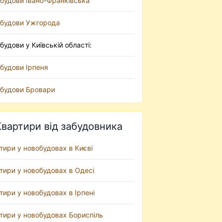
будови Івано-Франківська
будови Ужгорода
будови у Київській області:
будови Ірпеня
будови Бровари
Квартири від забудовника
тири у новобудовах в Києві
тири у новобудовах в Одесі
тири у новобудовах в Ірпені
тири у новобудовах Бориспіль