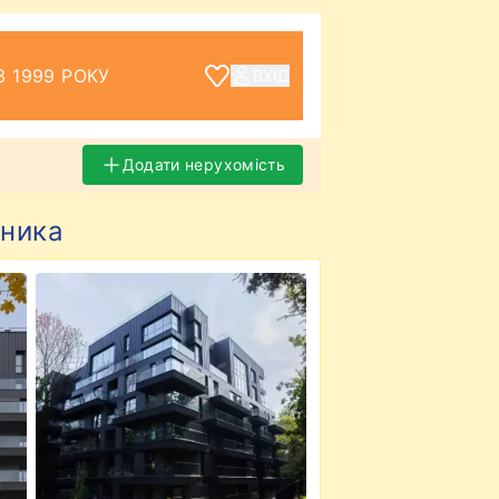
З 1999 РОКУ
ВХІД
Додати нерухомість
вника