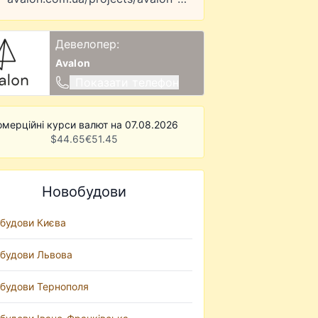
Девелопер:
Avalon
Показати телефон
омерційні курси валют на 07.08.2026
$
44.65
€
51.45
Новобудови
будови Києва
будови Львова
будови Тернополя