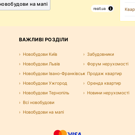
 новобудови на мапі
realt.ua
Квар
ВАЖЛИВІ РОЗДІЛИ
Новобудови Київ
Забудовники
Новобудови Львів
Форум нерухомості
Новобудови Івано-Франківськ
Продаж квартир
Новобудови Ужгород
Оренда квартир
Новобудови Тернопіль
Новини нерухомості
Всі новобудови
Новобудови на мапі