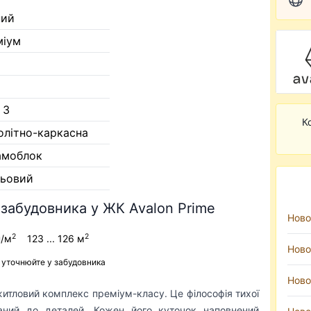
ний
міум
 3
К
олітно-каркасна
амоблок
тьовий
 забудовника у ЖК Avalon Prime
Ново
2
2
н/м
123 ... 126 м
Ново
ь уточнюйте у забудовника
Ново
житловий комплекс преміум-класу. Це філософія тихої
аний до деталей. Кожен його куточок наповнений