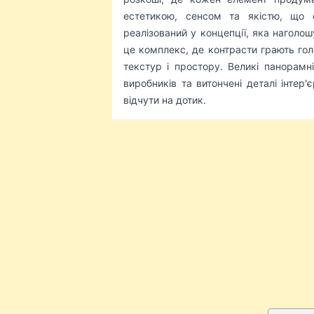
естетикою, сенсом та якістю, що 
реалізований у концепції, яка наголош
це комплекс, де контрасти грають голо
текстур і простору. Великі панорамні
виробників та витончені деталі інтер
відчути на дотик.