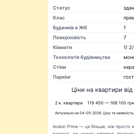
Статус
зда
Клас
пре
Будинків в ЖК
1
Поверховість
7
Кiмнати
1/ 2/
Технологія будівництва
мон
Стіни
кер
Паркінг
гос
Ціни на квартири від
2 к. квартири
119 450 — 168 100 гр
Актуально на 04-05-2026. Ціну та наявніст
Avalon Prime — це більше, ніж просто 
розкоші, де кожен елемент продум