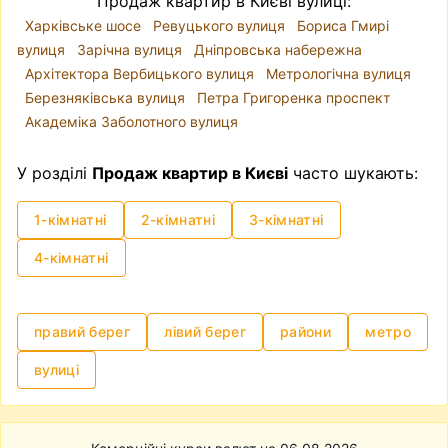
Продаж квартир в Києві вулиці:
для власного проживання.
Харківське шосе
Ревуцького вулиця
Бориса Гмирі
Продаж квартири без посередників недорого
вулиця
Зарічна вулиця
Дніпровська набережна
Таке питання виникає доволі часто —
купити
Архітектора Вербицького вулиця
Метрологічна вулиця
квартиру без посередника
. І справді - чи
Березняківська вулиця
Петра Григоренка проспект
потрібен ріелтер, для чого сплачувати
Академіка Заболотного вулиця
додаткові кошти? Приблизно схожого плану
питання виникає, коли робиш ремонт - а чи
У розділі
Продаж квартир в Києві
часто шукають:
потрібен дизайнер? Ви можете самостійно
знайти квартиру, яка підходить вам за усіма
1-кімнатні
2-кімнатні
3-кімнатні
критеріями і яку пропонує власник, перевірити
чи в порядку всі документи на квартиру,
4-кімнатні
узгодити всі нюанси із власником та
нотаріусом і провести угоду. Однак,
зазначимо, що це може бути доволі клопітким
правий берег
лівий берег
райони
метро
та нервовим процесом.
вулиці