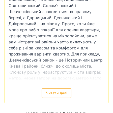
Святошинський
,
Солом'янський
і
Шевченківський знаходяться на правому
березі, а
Дарницький
, Деснянський і
Дніпровський - на лівому. Проте, коли йде
мова про вибір локації для оренди квартири,
краще орієнтуватися на мікрорайони, адже
адміністративні райони часто включають у
себе різні за класом та комфортом для
проживання варіанти квартир. Для прикладу,
Шевченківський район - це і історичний центр
Києва і райони, ближчі до околиць міста.
Ключову роль у інфраструктурі міста відіграє
метро. Через затори на дорогах, метро часто
є доволі зручним видом транспорту. Тому
квартира біля метро завжди буде більш
Читати далі
привабливою як в інвестиційному плані
(наприклад, якщо ви плануєте купити
квартиру для подальшої здачі в оренду), так і