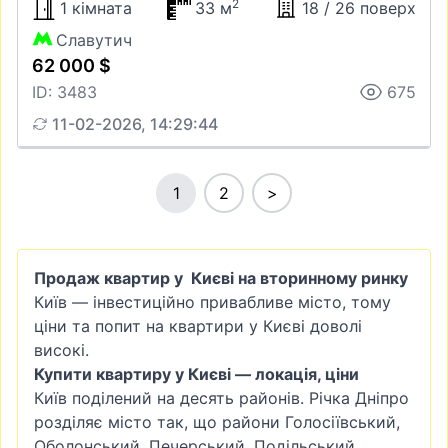
2
1 кімната
33 м
18 / 26 поверх
Славутич
62 000 $
ID: 3483
675
11-02-2026, 14:29:44
1
2
>
Продаж квартир у Києві на вторинному ринку
Київ — інвестиційно привабливе місто, тому
ціни та попит на квартири у Києві доволі
високі.
Купити квартиру у Києві — локація, ціни
Київ поділений на десять районів. Річка Дніпро
розділяє місто так, що райони
Голосіївський
,
Оболонський
,
Печерський
, Подільський,