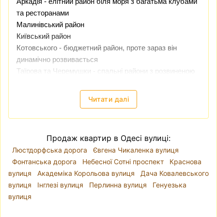
Аркадія
- елітний район біля моря з багатьма клубами
та ресторанами
Малинівський район
Київський район
Котовського - бюджетний район, проте зараз він
динамічно розвивається
Таїрова та Черемушки - спальні райони з розвиненою
інфраструктурою
Читати далі
Одеса - дуже популярне туристичне місто і ціни на
нерухомість тут стабільно ростуть.
Купити квартиру
в Одесі
і здати її в оренду, чи потім перепродати -
Продаж квартир в Одесі вулиці:
може бути хорошою інвестицією
Люстдорфська дорога
Євгена Чикаленка вулиця
Фонтанська дорога
Небесної Сотні проспект
Краснова
вулиця
Академіка Корольова вулиця
Дача Ковалевського
вулиця
Інглезі вулиця
Перлинна вулиця
Генуезька
вулиця