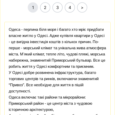
1
2
3
4
>
Одеса - перлина біля моря і багато хто мріє придбати
власне житло у Одесі. Адже купівля квартири у Одесі
- це вигідна інвестиція коштів з кількох причин. По-
перше - морський клімат та унікальна жива атмосфера
міста. Мʼякий клімат, тепле літо, чудові пляжі, морська
набережна, знаменитий Приморський бульвар. Все це
робить життя у Одесі комфортним та приємним.
У Одесі добре розвинена інфраструктура, багато
торгових центрів та ринків, включаючи знаменитий
“Привоз”. Все необхідне для життя в пішій
доступності.
Одеса включає такі райони та мікрорайони:
Приморський район
- це центр міста з чудовою
історичною архітектурою,