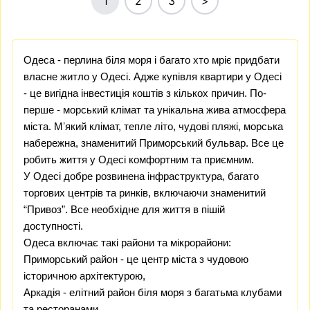
1
2
3
>
Одеса - перлина біля моря і багато хто мріє придбати
власне житло у Одесі. Адже купівля квартири у Одесі
- це вигідна інвестиція коштів з кількох причин. По-
перше - морський клімат та унікальна жива атмосфера
міста. Мʼякий клімат, тепле літо, чудові пляжі, морська
набережна, знаменитий Приморський бульвар. Все це
робить життя у Одесі комфортним та приємним.
У Одесі добре розвинена інфраструктура, багато
торгових центрів та ринків, включаючи знаменитий
“Привоз”. Все необхідне для життя в пішій
доступності.
Одеса включає такі райони та мікрорайони:
Приморський район
- це центр міста з чудовою
історичною архітектурою,
Аркадія
- елітний район біля моря з багатьма клубами
та ресторанами