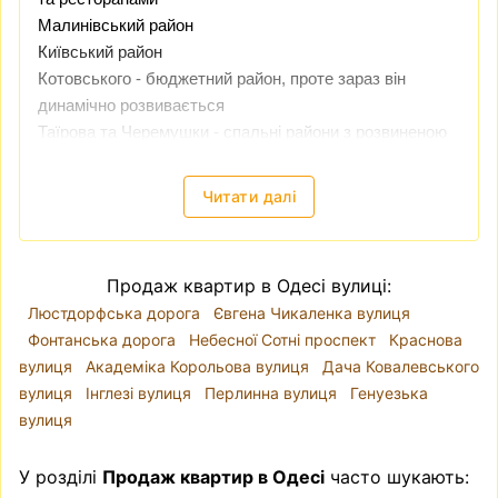
Малинівський район
Київський район
Котовського - бюджетний район, проте зараз він
динамічно розвивається
Таїрова та Черемушки - спальні райони з розвиненою
інфраструктурою
Читати далі
Одеса - дуже популярне туристичне місто і ціни на
нерухомість тут стабільно ростуть.
Купити квартиру
в Одесі
і здати її в оренду, чи потім перепродати -
Продаж квартир в Одесі вулиці:
може бути хорошою інвестицією
Люстдорфська дорога
Євгена Чикаленка вулиця
Фонтанська дорога
Небесної Сотні проспект
Краснова
вулиця
Академіка Корольова вулиця
Дача Ковалевського
вулиця
Інглезі вулиця
Перлинна вулиця
Генуезька
вулиця
У розділі
Продаж квартир в Одесі
часто шукають: