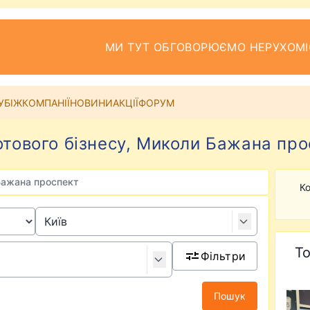
МИ ТУТ ОБГОВОРЮЄМО НЕРУХОМІ
УБІЖ
КОМПАНІЇ
НОВИНИ
АКЦІЇ
ФОРУМ
тового бізнесу, Миколи Бажана прос
Бажана проспект
Ко
То
Фільтри
Пошук