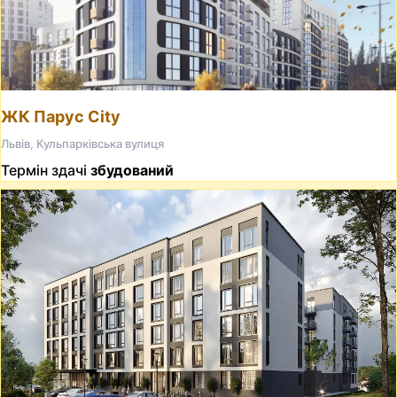
ЖК Парус City
Львів, Кульпарківська вулиця
Термін здачі
збудований