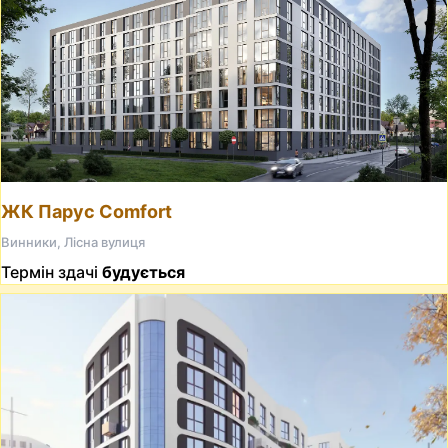
ЖК Парус Comfort
Винники, Лісна вулиця
Термін здачі
будується