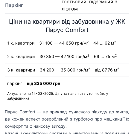
гостьовий, підземний з
Паркінг
ліфтом
Ціни на квартири від забудовника у ЖК
Парус Comfort
2
2
1 к. квартири
31 100 — 44 650 грн/м
44 ... 62 м
2
2
2 к. квартири
30 350 — 42 100 грн/м
69 ... 75 м
2
2
3 к. квартири
34 200 — 35 800 грн/м
від 87.76 м
паркінг
від 335 000 грн
Актуально на 14-03-2025. Ціну та наявність уточнюйте у
забудовника
Парус Comfort — це приклад сучасного підходу до житла,
де кожен аспект розроблений з турботою про мешканції їх
комфорт та фінансову вигоду.
Власні акумуляторні системи з інверторами у поєднанні з