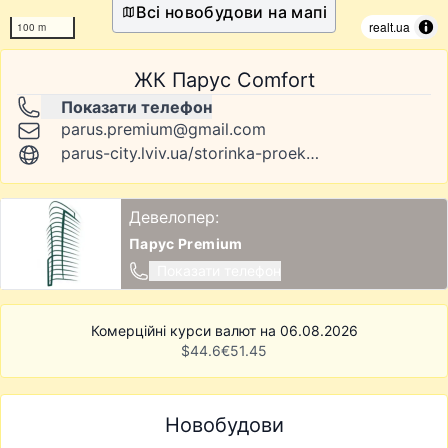
Всі новобудови на мапі
realt.ua
100 m
ЖК Парус Comfort
Показати телефон
parus.premium@gmail.com
parus-city.lviv.ua/storinka-proektu/parus-city-comfort
Девелопер:
Парус Premium
Показати телефон
Комерційні курси валют на 06.08.2026
$
44.6
€
51.45
Новобудови