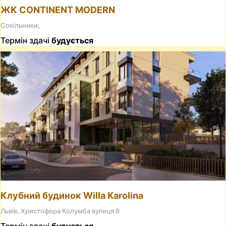
ЖК CONTINENT MODERN
Сокільники,
Термін здачі
будується
Клубний будинок Willa Karolina
Львів, Христофора Колумба вулиця 8