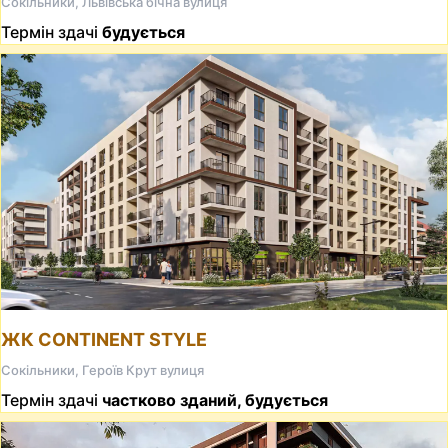
Сокільники, Львівська бічна вулиця
Термін здачі
будується
ЖК CONTINENT STYLE
Сокільники, Героїв Крут вулиця
Термін здачі
частково зданий, будується