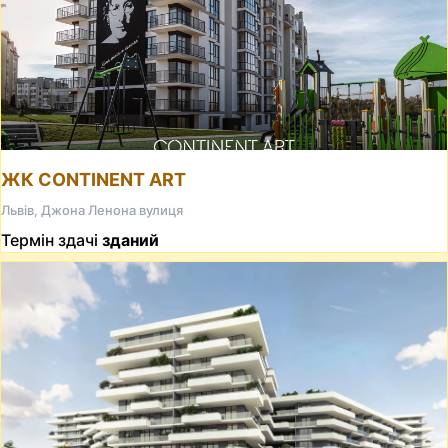
ЖК CONTINENT ART
Львів, Джона Ленона вулиця
Термін здачі
зданий